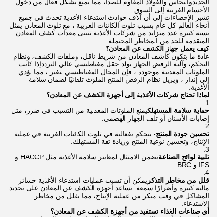
الحديدوالنحاس والفولاذ المقاوم للصدأ، مما يمنع بشكل فعال من دخول
الأجسام الغريبة إلى السوق.
تشير الإحصاءات إلى أن آلاف حوادث استدعاء الأغذية تحدث في جميع
أنحاء العالم كل عام بسبب تلوث الكائنات الغريبة ، مع تلوث المعادن يمثل
نسبة كبيرة.عدد متزايد من شركات الأغذية تتبنى معدات كشف المعادن
المتقدمة للحد من المخاطر المحتملة.
كيف يعمل جهاز الكشف عن المعادن؟
عادة ما يتكون كاشف المعادن من شريط ناقل، وملفات الكشف، ونظام
التحكم، وآلية الرفض.الجهاز يولد حقل مغناطيسي عالي الترددإذا كانت
الملوثات المعدنية موجودة ، فإن المجال المغناطيسي يتغير ، مما يؤدي
إلى إنذار ، ويزيل نظام الرفض المنتج الملوث تلقائيًا لضمان سلامة
الأغذية.
لماذا تحتاج شركات الأغذية إلى أجهزة الكشف عن المعادن؟
حماية سلامة المستهلك
يمنع الملوثات المعدنية من التسبب في ضرر، مثل
إصابات الأسنان أو تلف الجهاز الهضمي.
تحسين جودة المنتج
- يتحكم بفعالية في تلوث الكائنات الغريبة في عملية
الإنتاج، وتحسين نوعية المنتج وزيادة ثقة المستهلك.
تلبية لوائح الصناعة
يضمن الامتثال لمعايير سلامة الأغذية مثل HACCP و
IFS و BRC.
قلل من مخاطر التذكر
يمكن أن تسبب عمليات استدعاء الأغذية خسائر
مالية كبيرة وأضرارًا سمعة. تساعد أجهزة الكشف عن المعادن على تحديد
المشاكل في وقت مبكر من عملية الإنتاج، مما يقلل من مخاطر
الاستدعاء.
أي صناعات الغذاء تستفيد من أجهزة الكشف عن المعادن؟