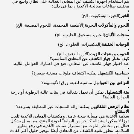
يتم استخدام أجهزة الكشف عن المعادن الغذائية على نطاق واسع في
مختلف صناعات معالجة الأغذية ، بما في ذلك:
الخبز
(الخبز، البسكويت، الخ)
اللحوم والمأكولات البحرية
(الأطعمة المجمدة، اللحوم المصنعة، الخ)
منتجات الألبان
(الجبن، مسحوق الحليب، الخ)
الوجبات الخفيفة
(المكسرات، الحلوى، الخ)
الحبوب ومنتجات الزيت
(الأرز، الدقيق، الخ)
كيف تختار جهاز الكشف عن المعادن المناسب؟
عند اختيار جهاز الكشف عن المعادن، ضع في اعتبارك العوامل التالية:
حساسية الكشف
هل يمكنه اكتشاف ملوثات معدنية صغيرة؟
التوافق بين العبوات
هل مناسبة لتعبئة ورق الألومنيوم؟
بيئة التشغيل
هل يمكن أن تعمل بفعالية في بيئات عالية الرطوبة أو درجة
الحرارة العالية؟
نظام الرفض التلقائي
هل يمكنه إزالة المنتجات غير المطابقة بسرعة؟
الاستنتاج
سلامة الأغذية هي مسألة صحة عامة، ومكشفات المعادن للأغذية تلعب
دورًا لا يمكن استبداله كـ"حراس البوابة" لجودة المنتج، مما يقلل بشكل
فعال من مخاطر التلوث.مع استمرار صناعة الأغذية في رفع معايير
السلامة، تتطور تقنية الكشف عن المعادن أيضًا لتوفير حلول أكثر كفاءة