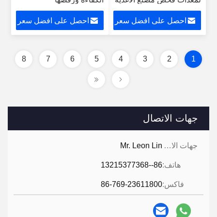
المجمدة لحوم البقر
احصل على افضل سعر
احصل على افضل سعر
8
7
6
5
4
3
2
1
جهات الاتصال
جهات الاتصال:
Mr. Leon Lin
هاتف:
86--13215377368
فاكس:
86-769-23611800