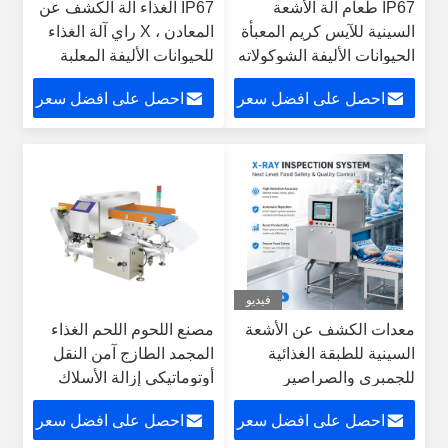
IP67 طعام آلة الأشعة
IP67 الغذاء آلة الكشف عن
السينية للآيس كريم المعبأة
المعادن ، X راي آلة الغذاء
الحيوانات الأليفة الشوكولاته
للحيوانات الأليفة المعلبة
المكسرات المكسرات
احصل على افضل سعر
احصل على افضل سعر
الصناعة الغذائية
فيديو
معدات الكشف عن الأشعة
مصنع اللحوم اللحم الغذاء
السينية للطبقة الغذائية
المجمد الطازج آمن النقل
للجمبرى والصراصير
أوتوماتيكي إزالة الأسلاك
والحشرات والحشرات
كاشف المعادن
احصل على افضل سعر
احصل على افضل سعر
والحشرات