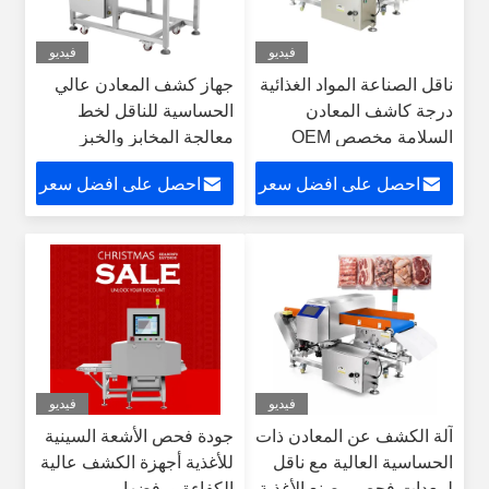
فيديو
فيديو
ناقل الصناعة المواد الغذائية
جهاز كشف المعادن عالي
درجة كاشف المعادن
الحساسية للناقل لخط
السلامة مخصص OEM
معالجة المخابز والخبز
كاشف المعادن الحساسية
والكعك والمعجنات
احصل على افضل سعر
احصل على افضل سعر
صناعة الأغذية
والبسكويت والبسكويت
والعجين
فيديو
فيديو
آلة الكشف عن المعادن ذات
جودة فحص الأشعة السينية
الحساسية العالية مع ناقل
للأغذية أجهزة الكشف عالية
لمعدات فحص مصنع الأغذية
الكفاءة ورفضها