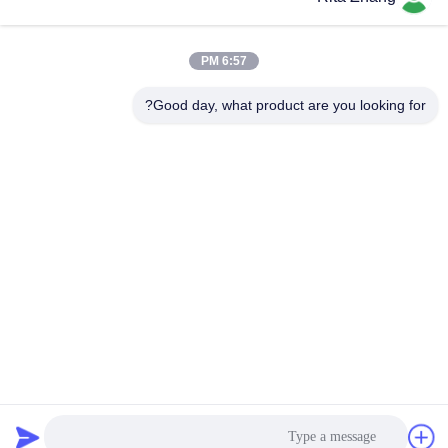
6:57 PM
Good day, what product are you looking for?
GUANGDONG SHANAN TECHNOLOGY
CO.,LTD
leon@shanantechnology.com
86--13215377368
2 / F، بلدج. 1، الصف 1، شيجينغ إند. المنطقة، سانغيوان،
دونغتشنغ St.، دونغقوان، قوانغدونغ، الصين (البر الرئيسى)
الصين نوعية جيدة جهاز الكشف عن المعادن الغذائية المورد. حقوق
النشر © 2018-2026 GUANGDONG SHANAN TECHNOLOGY
CO.,LTD . كل الحقوق محفوظة.