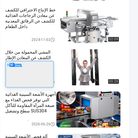
خط الإنتاج الاحترافي للكشف
عن معادن الزجاجات الغذائية
للكشف عن الرقائق المعدنية
داخل الطعام
جهاز الكشف عن المعادن الغذائية
02:09
2024-11-02
المشي المحمولة من خلال
الكشف عن المعادن الإطار
للسفارات / المؤسسات
المالية
المشي من خلال جهاز الكشف عن
00:26
2024-05-15
المعادن
أجهزة الأشعة السينية الغذائية
التي توفر فحص الغذاء مع
صبغة المرآة المقاومة للتآكل
SUS304 سطح وتشغيل
شاشة لمسة متقدمة
آلة الغذاء X راي
02:15
2026-06-26
آلة فحص الأشعة السينية