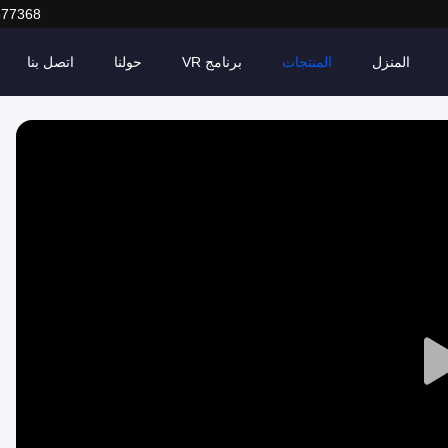
377368
المنزل
المنتجات
برنامج VR
حولنا
اتصل بنا
Play
Video