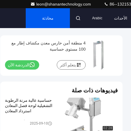
leon@shanantechnology.com
86--13215
الأحداث
محادثة
Arabic
4 منطقة أمن حارس معدن مكشاف إطار مع
100 مستوى حساسية
يتعلم أكثر
الدردشة الآن
فيديوهات ذات صلة
حساسية عالية مرنة الرطوبة
التشغيلية لوحة فصل المعادن
استرداد المعادن
فاصل أقراص معدنية
2025-09-10
02:28