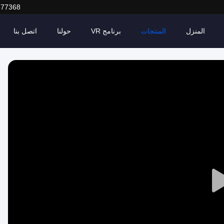
377368
المنزل
المنتجات
برنامج VR
حولنا
اتصل بنا
Play
Video