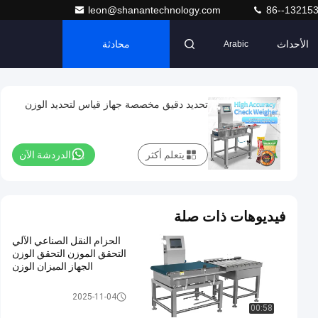
leon@shanantechnology.com
86--13215
الأحداث
محادثة
Arabic
تحديد دقيق مخصصة جهاز قياس لتحديد الوزن
يتعلم أكثر
الدردشة الآن
فيديوهات ذات صلة
الحزام النقل الصناعي الآلي
التحقق الموزن التحقق الوزن
الجهاز الميزان الوزن
فحص الميزان التلقائي
2025-11-04
00:58