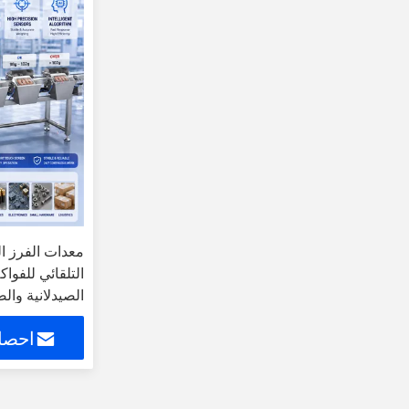
معدات الفرز ال
التلقائي للفوا
الصيدلانية وال
احصل