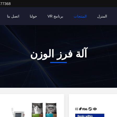
377368
المنزل
المنتجات
برنامج VR
حولنا
اتصل بنا
آلة فرز الوزن