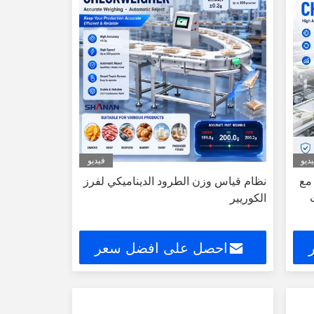
ديو
فيديو
 مع
نظام قياس وزن الطرود الديناميكي لفرز
الكوريير
احصل على افضل سعر