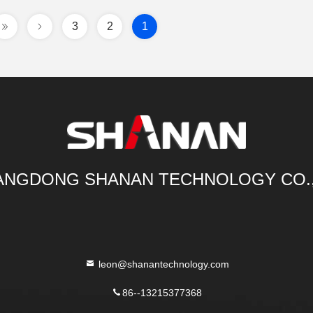
3
2
1
NGDONG SHANAN TECHNOLOGY CO.
leon@shanantechnology.com
86--13215377368