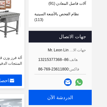
آلات فاصل المعادن
(91)
نظام الفحص بالأشعة السينية
(113)
آلة فرز الوزن
(34)
جهات الاتصال
كاشف معادن ناقل
(68)
جهات الاتصال:
Mr. Leon Lin
كومبو للكشف عن المعادن و
Checkweigher
(41)
آلة فرز وزن ق
هاتف:
86--13215377368
المنتجات الدقي
فاصل أقراص معدنية
(96)
فاكس:
86-769-23611800
احصل
الدردشة الآن