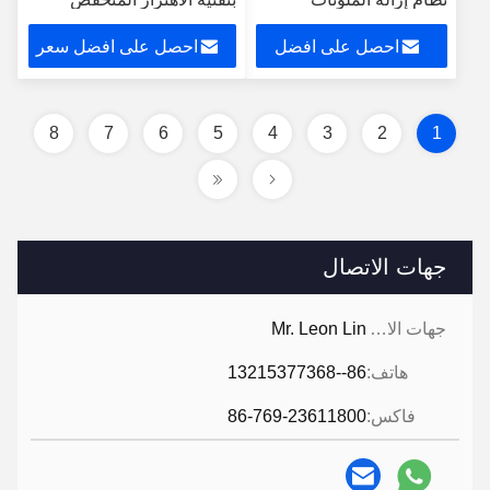
المعدنية بوضع التشغيل
لضمان الفرز ومعالجة
احصل على افضل
احصل على افضل سعر
التلقائي ODM للأقراص
المعادن
سعر
8
7
6
5
4
3
2
1
جهات الاتصال
جهات الاتصال:
Mr. Leon Lin
هاتف:
86--13215377368
فاكس:
86-769-23611800