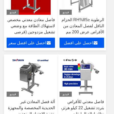
فيديو
فيديو
الرطوبة ≤85%RH الحزام
فاصل معادن معدني مخصص
الناقل لفصل المعادن من
لاستهلاك الطاقة مع وضعي
الأقراص عرض 200 مم
تشغيل مزدوجين (قرصي
نظام الكشف عن المعادن
وشق) للفصل التلقائي
احصل على افضل
احصل على افضل سعر
المخصص لتصنيع الأقراص
للمعادن غير الحديدية
سعر
فيديو
فيديو
فاصل معدني للأقراص
آلة فصل المعادن غير
بتردد تشغيل 22 كيلو هرتز،
الحديدية المخصصة والمجهزة
نظام إزالة الملوثات
بتقنية الاهتزاز المنخفض