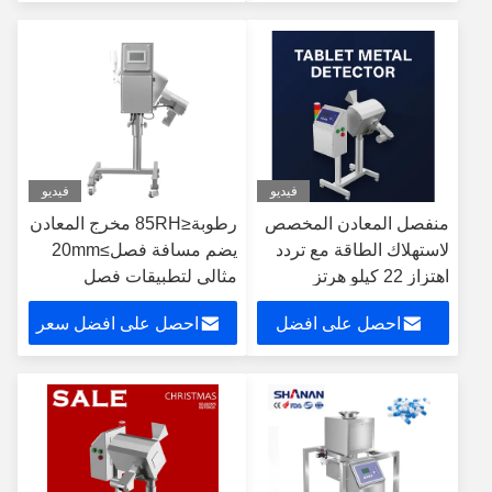
سعر
فيديو
فيديو
منفصل المعادن المخصص
رطوبة≤85RH مخرج المعادن
لاستهلاك الطاقة مع تردد
يضم مسافة فصل≥20mm
اهتزاز 22 كيلو هرتز
مثالي لتطبيقات فصل
وأوضاع التشغيل المزدوجة
المعادن الصناعية
احصل على افضل
احصل على افضل سعر
(DISC و Notch) لفصل
المعادن غير الحديدية
سعر