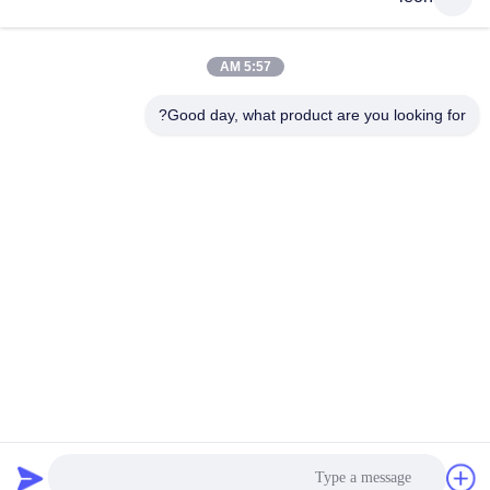
5:57 AM
Good day, what product are you looking for?
GUANGDONG SHANAN TECHNOLOGY
CO.,LTD
leon@shanantechnology.com
86--13215377368
2 / F، بلدج. 1، الصف 1، شيجينغ إند. المنطقة، سانغيوان،
دونغتشنغ St.، دونغقوان، قوانغدونغ، الصين (البر الرئيسى)
الصين نوعية جيدة جهاز الكشف عن المعادن الغذائية المورد. حقوق
النشر © 2018-2026 GUANGDONG SHANAN TECHNOLOGY
CO.,LTD . كل الحقوق محفوظة.