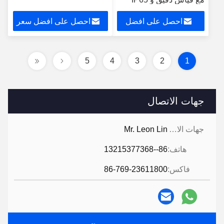
مقاومة للماء
احصل على افضل
احصل على افضل سعر
سعر
5
4
3
2
1
جهات الاتصال
جهات الاتصال:
Mr. Leon Lin
هاتف:
86--13215377368
فاكس:
86-769-23611800