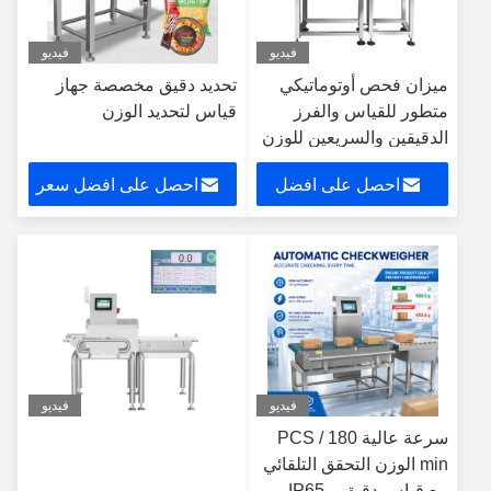
فيديو
فيديو
ميزان فحص أوتوماتيكي
تحديد دقيق مخصصة جهاز
متطور للقياس والفرز
قياس لتحديد الوزن
الدقيقين والسريعين للوزن
احصل على افضل
احصل على افضل سعر
سعر
فيديو
فيديو
سرعة عالية 180 PCS /
min الوزن التحقق التلقائي
مع قياس دقيق و IP65