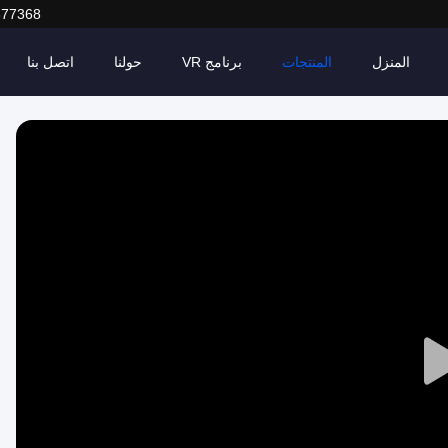
377368
المنزل
المنتجات
برنامج VR
حولنا
اتصل بنا
Play
Video