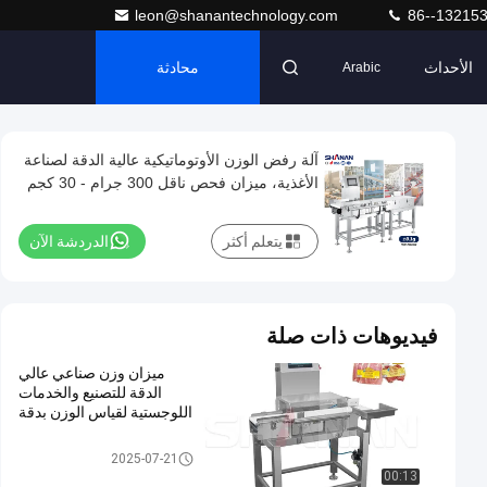
leon@shanantechnology.com
86--13215
الأحداث
محادثة
Arabic
آلة رفض الوزن الأوتوماتيكية عالية الدقة لصناعة
الأغذية، ميزان فحص ناقل 300 جرام - 30 كجم
يتعلم أكثر
الدردشة الآن
فيديوهات ذات صلة
ميزان وزن صناعي عالي
الدقة للتصنيع والخدمات
اللوجستية لقياس الوزن بدقة
ناقل الوزن مدقق
2025-07-21
00:13