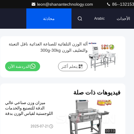
leon@shanantechnology.com
86--13215
الأحداث
محادثة
Arabic
آلة الوزن التلقائية للصناعة الغذائية ناقل التعبئة
والتغليف الوزن 300g-30kg
يتعلم أكثر
الدردشة الآن
فيديوهات ذات صلة
ميزان وزن صناعي عالي
الدقة للتصنيع والخدمات
اللوجستية لقياس الوزن بدقة
ناقل الوزن مدقق
2025-07-21
00:13