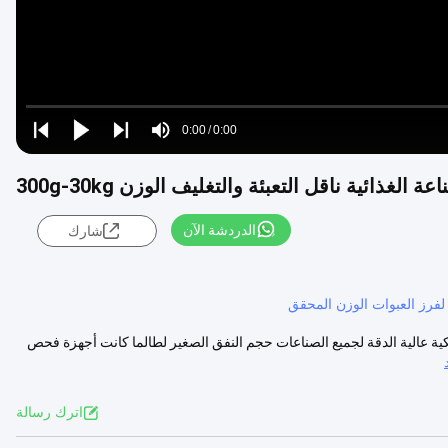
Loaded
:
0%
0:00
/
0:00
Play
Play
Play
Mute
Current
Duration
next
next
ة الغذائية ناقل التعبئة والتغليف الوزن 300g-30kg
Time
الدردشة الآن
شارك
ن لفرز العبوات الوزن المحقق
ة الديناميكية عالية الدقة لجميع الصناعات حجم النفق الصغير لطالما كانت أجهزة فحص
اترك رسالة