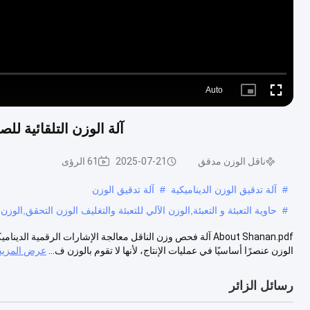
Auto
Picture-
Fullscreen
in-
Picture
آلة الوزن التلقائية للصناع
ناقل الوزن مدقق
2025-07-21
61 الرؤى
#
آلة تدقيق الوزن الديناميكية
#
آلة تدقيق الوزن
#
حاوية التعبئة و التعبئة,الوزن الآلي للتعبئة والتغليف الوزن التحقق,الوز
About Shanan.pdf آلة فحص وزن الناقل معالجة الإشارات الرقمي
الوزن عنصرًا أساسيًا في عمليات الإنتاج، لأنها لا تقوم بالوزن ف...
عرض المزيد
رسائل الزائر