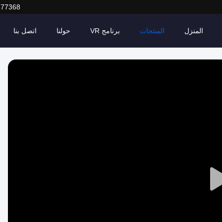
377368
المنزل
المنتجات
برنامج VR
حولنا
اتصل بنا
Play
Video