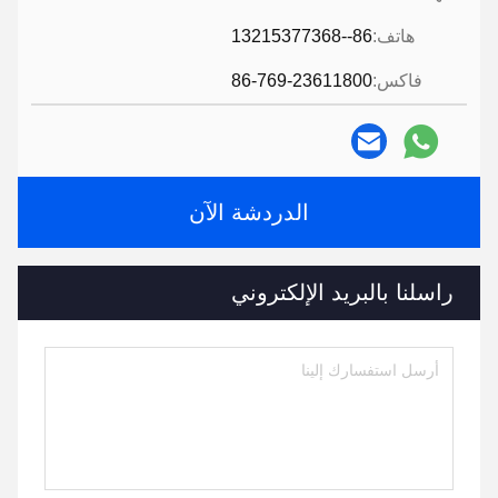
هاتف:
86--13215377368
فاكس:
86-769-23611800
الدردشة الآن
راسلنا بالبريد الإلكتروني