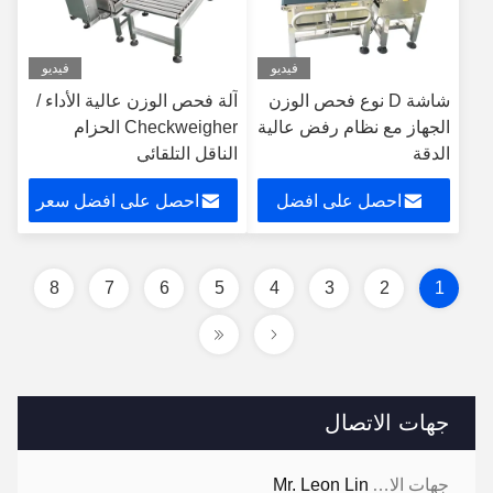
فيديو
فيديو
شاشة D نوع فحص الوزن
آلة فحص الوزن عالية الأداء /
الجهاز مع نظام رفض عالية
Checkweigher الحزام
الدقة
الناقل التلقائي
احصل على افضل
احصل على افضل سعر
سعر
8
7
6
5
4
3
2
1
جهات الاتصال
جهات الاتصال:
Mr. Leon Lin