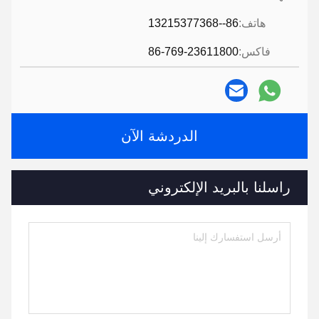
هاتف:
86--13215377368
فاكس:
86-769-23611800
الدردشة الآن
راسلنا بالبريد الإلكتروني