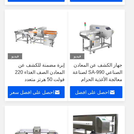
سعر
فيديو
فيديو
جهاز الكشف عن المعادن
إبرة مضمنة للكشف عن
الصناعي SA-990 لصناعة
المعادن الصف الغذاء 220
معالجة الأغذية الحزام
فولت 50 هرتز متعدد
الناقل غير الحديدي
الترددات
احصل على افضل
احصل على افضل سعر
سعر