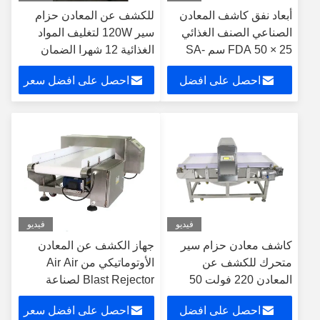
أبعاد نفق كاشف المعادن
للكشف عن المعادن حزام
الصناعي الصنف الغذائي
سير 120W لتغليف المواد
FDA 50 × 25 سم SA-
الغذائية 12 شهرا الضمان
990
احصل على افضل
احصل على افضل سعر
سعر
فيديو
فيديو
كاشف معادن حزام سير
جهاز الكشف عن المعادن
متحرك للكشف عن
الأوتوماتيكي من Air Air
المعادن 220 فولت 50
Blast Rejector لصناعة
هرتز متعدد الترددات
معالجة الأغذية المجمدة
احصل على افضل
احصل على افضل سعر