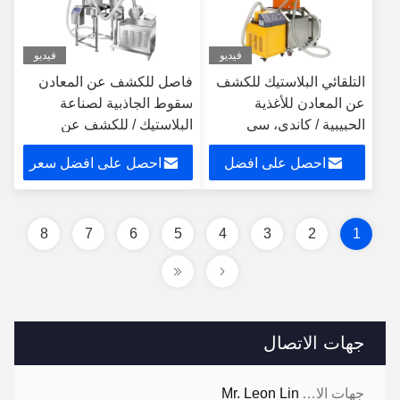
فيديو
فيديو
التلقائي البلاستيك للكشف
فاصل للكشف عن المعادن
عن المعادن للأغذية
سقوط الجاذبية لصناعة
الحبيبية / كاندي، سي
البلاستيك / للكشف عن
القياسية
المعادن الصناعية
احصل على افضل
احصل على افضل سعر
سعر
8
7
6
5
4
3
2
1
جهات الاتصال
جهات الاتصال:
Mr. Leon Lin