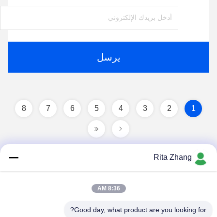
يرسل
8
7
6
5
4
3
2
1
Rita Zhang
8:36 AM
Good day, what product are you looking for?