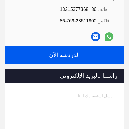
هاتف:
86--13215377368
فاكس:
86-769-23611800
الدردشة الآن
راسلنا بالبريد الإلكتروني