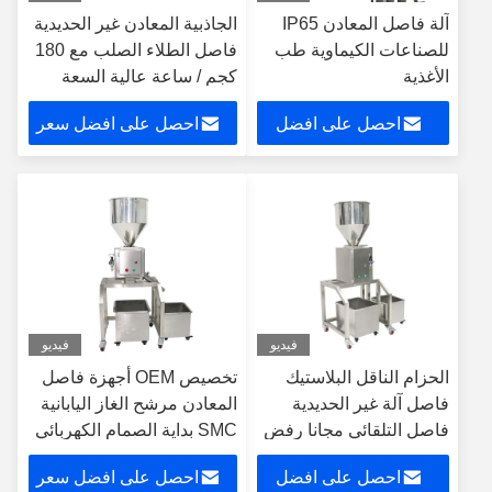
آلة فاصل المعادن IP65
الجاذبية المعادن غير الحديدية
للصناعات الكيماوية طب
فاصل الطلاء الصلب مع 180
الأغذية
كجم / ساعة عالية السعة
احصل على افضل
احصل على افضل سعر
سعر
فيديو
فيديو
الحزام الناقل البلاستيك
تخصيص OEM أجهزة فاصل
فاصل آلة غير الحديدية
المعادن مرشح الغاز اليابانية
فاصل التلقائي مجانا رفض
SMC بداية الصمام الكهربائي
النظام
ألمانيا FESO الأمثل للصناعية
احصل على افضل
احصل على افضل سعر