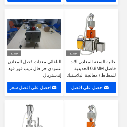
سعر
فيديو
فيديو
عالية السعة المعادن آلات
التلقائي معدات فصل المعادن
فاصل 0.8MM الحديدية
عمودي حر فال تايب فور فود
للمطاط / معالجة البلاستيك
إندستريال
احصل على افضل
احصل على افضل سعر
سعر