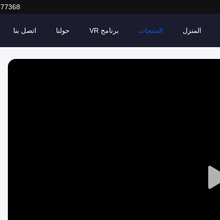
377368
المنزل
المنتجات
برنامج VR
حولنا
اتصل بنا
Play
Video