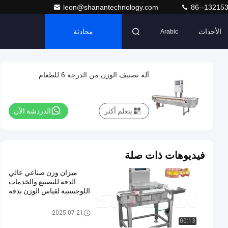
leon@shanantechnology.com
86--13215
الأحداث
محادثة
Arabic
آلة تصنيف الوزن من الدرجة 6 للطعام
يتعلم أكثر
الدردشة الآن
فيديوهات ذات صلة
ميزان وزن صناعي عالي
الدقة للتصنيع والخدمات
اللوجستية لقياس الوزن بدقة
ناقل الوزن مدقق
2025-07-21
00:13