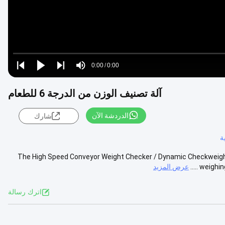
Loaded
:
0%
0:00
/
0:00
Play
Play
Play
Mute
Current
Duration
next
next
آلة تصنيف الوزن من الدرجة 6 للطعام
Time
الدردشة الآن
شارك
ة
The High Speed Conveyor Weight Checker / Dynamic Checkweigher Machine is 
weighing
عرض المزيد
اترك رسالة