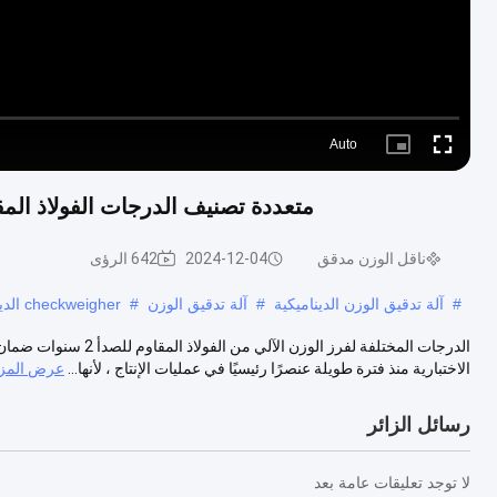
Auto
Picture-
Fullscreen
in-
Picture
متعددة تصنيف الدرجات الفولاذ المقاوم لل
ناقل الوزن مدقق
2024-12-04
642 الرؤى
#
آلة تدقيق الوزن الديناميكية
#
آلة تدقيق الوزن
#
checkweigher الديناميكي
الاختبارية منذ فترة طويلة عنصرًا رئيسيًا في عمليات الإنتاج ، لأنها...
عرض المزي
رسائل الزائر
لا توجد تعليقات عامة بعد