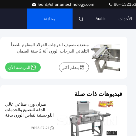
leon@shanantechnology.com
86--13215
الأحداث
محادثة
Arabic
متعددة تصنيف الدرجات الفولاذ المقاوم للصدأ
التلقائي الدرجات الوزن آلة 2 سنة الضمان
يتعلم أكثر
الدردشة الآن
فيديوهات ذات صلة
ميزان وزن صناعي عالي
الدقة للتصنيع والخدمات
اللوجستية لقياس الوزن بدقة
ناقل الوزن مدقق
2025-07-21
00:13