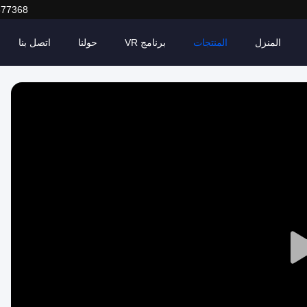
377368
المنزل
المنتجات
برنامج VR
حولنا
اتصل بنا
Play
Video