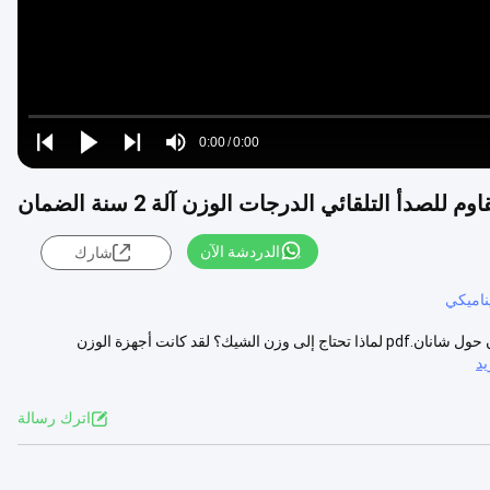
Loaded
:
0%
0:00
/
0:00
Play
Play
Play
Mute
Current
Duration
next
next
صدأ التلقائي الدرجات الوزن آلة 2 سنة الضمان
Time
الدردشة الآن
شارك
الدرجات المختلفة لفرز الوزن الآلي من الفولاذ المقاوم للصدأ 2 سنوات ضمان حول شانان.pdf لماذا تحتاج إلى وزن الشيك؟ لقد كانت أجهزة الوزن
د
اترك رسالة