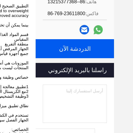
هاتف:
86--13215377368
التطبيق الصحيح ل
d to overweight
فاكس:
86-769-23611800
roved accuracy.
بينما يمكن أن تخت
قسم المواد الغذائ
المقياس
منطقة التفريغ
الدردشة الآن
الجهاز المرفض أ
جميع أجهزة قياس 
الموزونات هي أن
المنتجات ليست مف
راسلنا بالبريد الإلكتروني
خصائص وظيفة وبني
1تطبيق معالجة إشارات رقمية متقدمة وتحقيق سرعة عالية وتوزيع مستقر.
2مع الكريستال السائل وشاشة ملموسة، فمن السهل تشغيلها.
3وظيفة التشخيص الذاتي، عندما روم/رام، A/D أنبوب كهربائي خفيف.
نطاق تطبيق ميزا
تستخدم في الكشف 
الجهاز الفصل سوف
الخصائص: