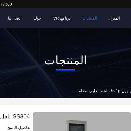
377368
المنزل
المنتجات
برنامج VR
حولنا
اتصل بنا
المنتجات
SS304 ناقل آلي مدقق وزن 1g دقة لخط تعليب طعام
تفاصيل المنتج