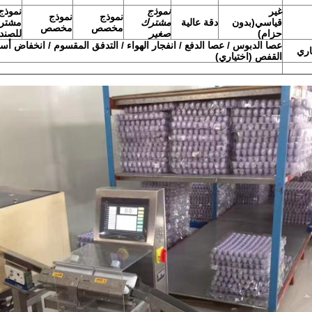
غير
نموذج
نموذج
نموذج
نموذج
قياسي
(
بدون
دقة عالية
مشترك
مشتر
مخصص
مخصص
حزام
)
صغير
للصند
عصا الدبوس / عصا الدفع / انفجار الهواء / التدفق المقسوم / انخفاض أ
اري
القفص (اختياري)