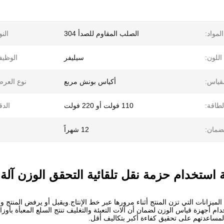
المواد:
الصلب المقاوم للصدأ 304
النو
اللون:
سيليفر
الوظيف
قياس:
أكياس بونش مربع
نوع العر
لطاقة:
110 فولت أو 220 فولت
الدق
ضمان:
12 شهراً
 استخدام حزمة نقل تلقائية التحقق الوزن آلة
لميزانات التي تزن المنتج أثناء مرورها عبر خط الإنتاج.ويقبل أو يرفض المنتج وف
تخدام أجهزة قياس الوزن لضمان أن آلات التعبئة والتغليف تنتج السلع المعبأة ب
مساعدتهم على تحقيق كفاءة أكبر بتكاليف أقل.