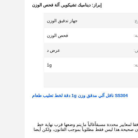
إبراز:
ديناميك تشيكوير
,
آلة فحص الوزن
ع:
جهاز تدقيق الوزن
ة:
فحص الوزن
ض:
عرض د
ة:
1g
SS304 ناقل آلي مدقق وزن 1g دقة لخط تعليب طعام
قا لمعايير محددة مسبقاًغالباً ما يتم وضعها قرب نهاية خط
أوزان صحيحة.هذا ليس فقط مطلوباً بموجب القانون، ولكن أيضا