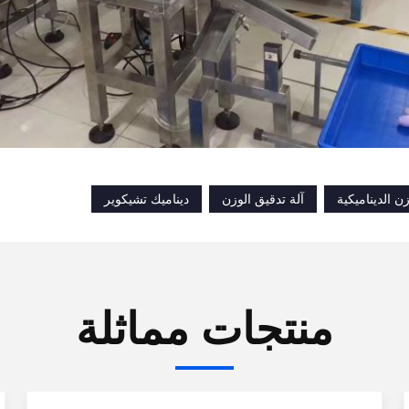
ن الديناميكية
آلة تدقيق الوزن
ديناميك تشيكوير
منتجات مماثلة