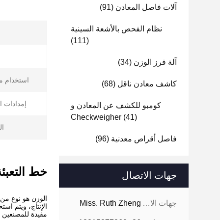
آلات فاصل المعادن
(91)
نظام الفحص بالأشعة السينية
(111)
آلة فرز الوزن
(34)
استخدام م
كاشف معادن ناقل
(68)
إمدادات ا
كومبو للكشف عن المعادن و
Checkweigher
(41)
ال
فاصل أقراص معدنية
(96)
خط التعبئة
جهات الاتصال
الوزن هو نوع من ا
جهات الاتصال:
Miss. Ruth Zheng
الإنتاج، ويتم اس
مفيدة للمصنعين ل