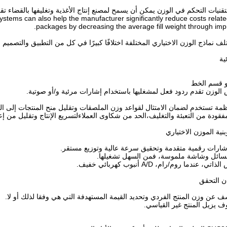
تقنيات التحكم في الوزن يمكن أن يسمح لمصنع إنتاج الأغذية وتغليفها بالقضاء ت
stems can also help the manufacturer significantly reduce costs relate
packages by decreasing the average fill weight through imp
لف نماذج الوزن الاختياري المختلفة اختلافًا كبيرًا في كل من التطبيق والتصميم
ية
و قسم الخط
الوزن تقدم ردود فعل لمشغليها باستخدام إشارات مرئية و/أو صوتية.
ظمة تستخدم لضمان الامتثال لقواعد وزن الملصقات وتقليل منح المنتجات إلى 
قودة من التعبئة والتغليف،الحد من شكاوى العملاءلتسريع الإنتاج وتقليل من إ
ة الموزن الاختياري
ن التحقق
عن وزن المنتج الفردي وتحديد القيمة المستهدفة التي هي وفقا لذلك أو لا.
 يزيل المنتج غير القياسي.