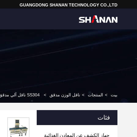
GUANGDONG SHANAN TECHNOLOGY CO.,LTD
بيت
>
المنتجات
>
ناقل الوزن مدقق
>
SS304 ناقل آلي مدقق وزن 1g دقة لخط تعليب طعام
فئات
جهاز الكشف عن المعادن الغذائية