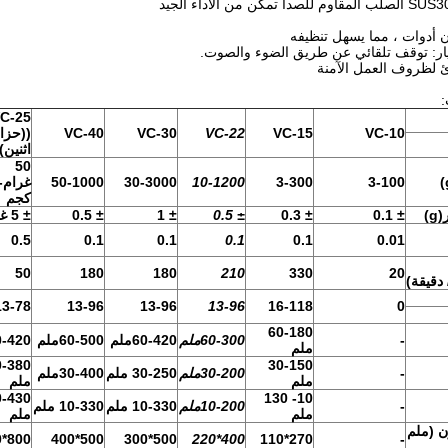
 أدوات ، مما يسهل تنظيفه
ار: توقف تلقائي عن طريق الضوء والصوت.
ئ لظروف العمل الآمنة
:
C-25
VC-10
VC-15
VC-22
VC-30
VC-40
((حزا
اثنين)
50
50-1000
30-3000
10-1200
3-300
3-100
)
كجم
(
g
)
± 0.1
± 0.3
± 0.5
± 1
± 0.5
± 5 غرام
0.5
0.1
0.1
0.1
0.1
0.01
50
180
180
210
330
20
دقيقة
)
13-78
13-96
13-96
13-96
16-118
0
60-180
-
60-300ملم
60-420ملم
60-500ملم
60-420م
ملم
0-380
30-150
-
30-200ملم
30-250 ملم
30-400ملم
ملم
ملم
0-430
10- 130
-
10-200ملم
10-330 ملم
10-330 ملم
ملم
ملم
ن (ملم
800*600
500*400
500*300
400*220
270*110
-