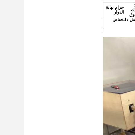
حزام نهاية
ك
الدوار
وق
سفل / انخفاض