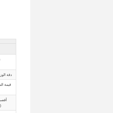
ن
دقة الوز
قيمة ال
أقصى
(