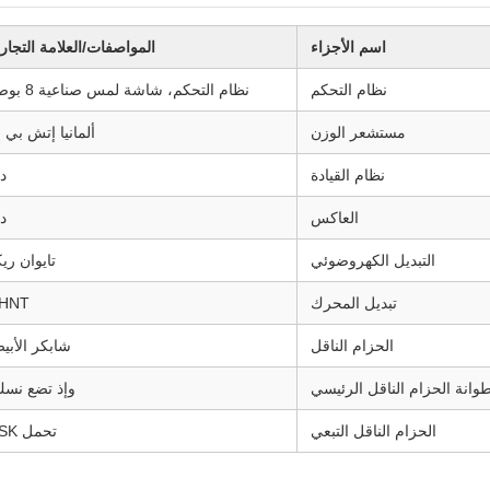
اسم الأجزاء
المواصفات/العلامة التجار
نظام التحكم
نظام التحكم، شاشة لمس صناعية 8 بوصة
مستشعر الوزن
ألمانيا إتش بي 
نظام القيادة
دل
العاكس
دل
التبديل الكهروضوئي
تايوان ري
تبديل المحرك
HNT
الحزام الناقل
شابكر الأبي
وانة الحزام الناقل الرئيسي
وإذ تضع نسك
الحزام الناقل التبعي
تحمل NSK