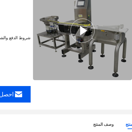
شروط الدفع والش
احصل 
نتج
وصف المنتج