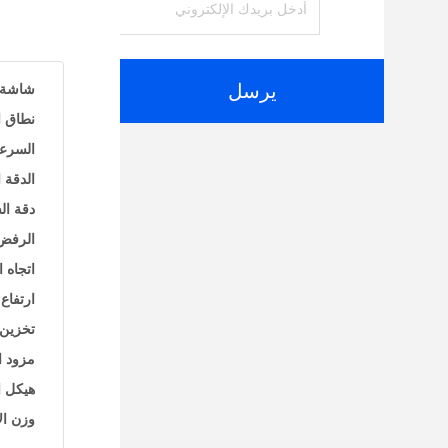
يرسل
شاشة:
نطاق ا
السرع
الدقة 
دقة ال
الرفض
اتجاه 
ارتفاع
تخزين 
مزود ا
هيكل ال
وزن الآ