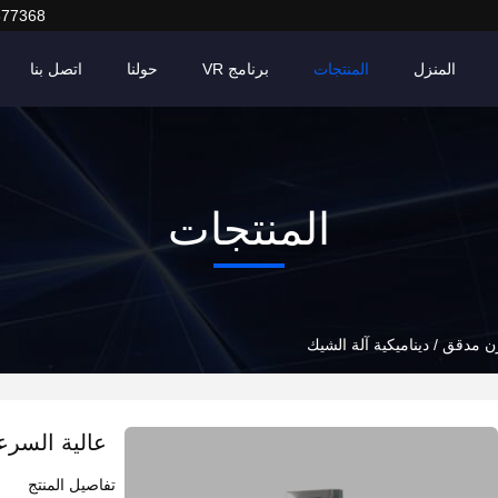
377368
المنزل
المنتجات
برنامج VR
حولنا
اتصل بنا
المنتجات
ن مدقق / ديناميكية آلة الشيك
عالية السرع
تفاصيل المنتج