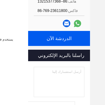
هاتف:
86--13215377368
فاكس:
86-769-23611800
الدردشة الآن
يستخدم في
راسلنا بالبريد الإلكتروني