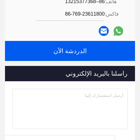
هاتف:
86--13215377368
فاكس:
86-769-23611800
الدردشة الآن
راسلنا بالبريد الإلكتروني