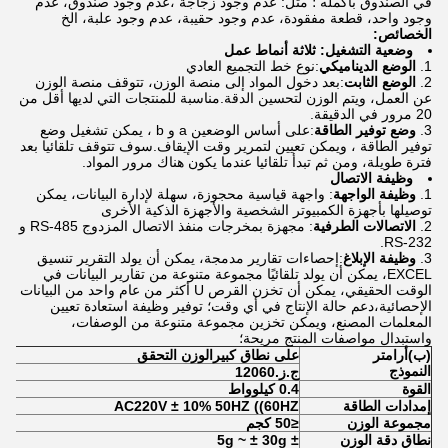
في الصندوق بأكمله ؛ مثل: عدم وجود زجاجة ،عدم وجود صندوق، عدم
وجود واحد، قطعة مفقودة، عدم وجود حقيبة، عدم وجود علبة، الخ
الخصائص:
وضعية التشغيل: ثلاثة أنماط عمل
الوضع الديناميكي
:نوع خط التجميع العادي
الوضع الثابت
:بعد دخول المواد إلى منصة الوزن، تتوقف منصة الوزن
عن العمل، ويتم الوزن لتحسين الدقة.مناسبة للمنتجات التي لديها أقل من
20 مرور في الدقيقة.
وضع توفير الطاقة
:على أساس الوضعين a و b ، يمكن تشغيل وضع
توفير الطاقة ، ويمكن تعيين لتمرير وقت الإيقاف.سوف تتوقف تلقائيا بعد
فترة طويلة، ومن ثم تبدأ تلقائيا عندما يكون هناك مرور المواد.
وظيفة الاتصال
وظيفة الواجهة
: واجهة قياسية محجوزة، سهلة لإدارة البيانات، يمكن
توصيلها بأجهزة الكمبيوتر الشخصية والأجهزة الذكية الأخرى
الاتصالات الطرفية
: مجهزة بمخرجات منفذ الاتصال المزدوج RS-485 و
RS-232.
وظيفة الإبلاغ
:إحصاءات تقارير مدمجة، يمكن أن يولد التقرير تنسيق
EXCEL، يمكن أن يولد تلقائيًا مجموعة متنوعة من تقارير البيانات في
الوقت الحقيقي، يمكن أن تخزن القرص U أكثر من عام واحد من البيانات
الإحصائية،دعم حالة الإنتاج في أي وقت؛ توفير وظيفة استعادة تعيين
المعلمات المصنع، ويمكن تخزين مجموعة متنوعة من الوصفات،
واستبدال مواصفات المنتج مريحة؛
(ب)
أرامتر
على نطاق كبير
الوزن التحقق
النموذج
ج.ز.
12060
القوة
0.4 كيلوواط
إمدادات الطاقة
AC220V ± 10% 50HZ ((60HZ
مجموعة الوزن
≤
0 كجم
5
نطاق دقة الوزن
± 5g ~ ± 30g