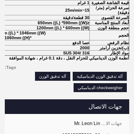
قيمة الشاشة الصغيرة
1 غرام
سرعة الحزام (متر/
15~25m/min
دقيقة)
السرعة القصوى
30 قطعة/دقيقة
أبعاد المنتج المناسبة
≤650mm ((L) *590mm ((W)
حجم منطقة الوزن
1200mm ((L) * 600mm ((W)
mm ((L) * 1046mm ((W)
الحجم
*1060mm ((H)
نظام الرفض
عصا الدفع
(ب)
تخزين أرامتر
2000
مواد الإطار
SUS 304/ 316
أنظمة الوزن الديناميكي للحزام النقل ، دقة 0.1 غرام ، شهادة الموافقة
Tags:
آلة تدقيق الوزن الديناميكية
آلة تدقيق الوزن
checkweigher الديناميكي
جهات الاتصال
جهات الاتصال:
Mr. Leon Lin