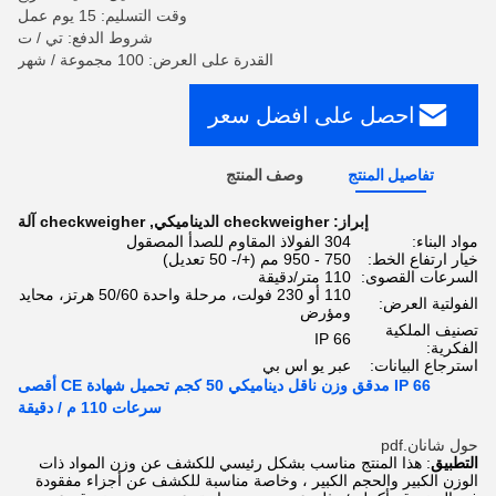
وقت التسليم: 15 يوم عمل
شروط الدفع: تي / ت
القدرة على العرض: 100 مجموعة / شهر
احصل على افضل سعر
تفاصيل المنتج
وصف المنتج
إبراز:
checkweigher الديناميكي
,
checkweigher آلة
مواد البناء:
304 الفولاذ المقاوم للصدأ المصقول
خيار ارتفاع الخط:
750 - 950 مم (+/- 50 تعديل)
السرعات القصوى:
110 متر/دقيقة
110 أو 230 فولت، مرحلة واحدة 50/60 هرتز، محايد
الفولتية العرض:
ومؤرض
تصنيف الملكية
IP 66
الفكرية:
استرجاع البيانات:
عبر يو اس بي
IP 66 مدقق وزن ناقل ديناميكي 50 كجم تحميل شهادة CE أقصى
سرعات 110 م / دقيقة
حول شانان.pdf
التطبيق
: هذا المنتج مناسب بشكل رئيسي للكشف عن وزن المواد ذات
الوزن الكبير والحجم الكبير ، وخاصة مناسبة للكشف عن أجزاء مفقودة