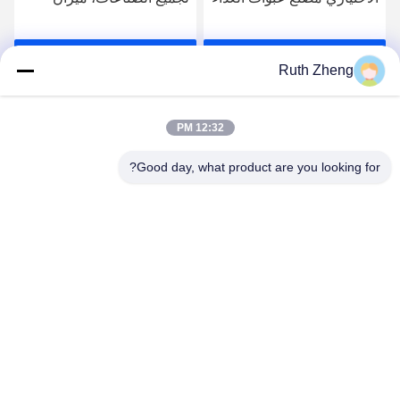
فحص، ناقل فحص الوزن
احصل على افضل سعر
احصل على افضل سعر
Ruth Zheng
12:32 PM
Good day, what product are you looking for?
GUANGDONG SHANAN TECHNOLOGY
CO.,LTD
leon@shanantechnology.com
86--13215377368
2 / F، بلدج. 1، الصف 1، شيجينغ إند. المنطقة، سانغيوان،
دونغتشنغ St.، دونغقوان، قوانغدونغ، الصين (البر الرئيسى)