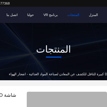
377368
المنزل
المنتجات
برنامج VR
حولنا
اتصل بنا
المنتجات