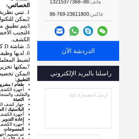
هاتف:
86--13215377368
الخصائص:
1. تبني نظرية التوازن ، أكثر موثوقية ؛
فاكس:
86-769-23611800
2يمكن للتكنولوجيا المعدلة للمرحلة تكييف المنتجات من أجل القضاء بفعالية على تأثير المنتج.
3يتم تطبيق مزيج من DSP والميكرو معالج لمعالجة بيانات اختبار إشارة الكشف ، والتي يمكن أن تعزز كفاءة الكشف.
4لتجنب الأخط
الكشف.
5. شاشة D كبيرة مع اللغة الصينية والإنجليزية وهلم جرا؛ يمكن للمستهلك اختيار وفقا لاحتياجاتهم.
الدردشة الآن
6. لديها وظي
لضبط المعلمات
7يمكنها تخزين أكثر من 100 نوع من بيانات اختبار المنتجات.
راسلنا بالبريد الإلكتروني
8يمكن تخصيص نظام الرفض التلقائي وفقًا لمتطلبات المستهلك ، والتي يمكن أن تحسن كفاءة الإنتاج وتوفير تكاليف العمالة.
التطبيق:
طعام / مشرو
والتغليف والمنتج
التعبئة
جهاز كشف المعادن من سلسلة VMF يستخدم في صناعة
البلاستيك / ا
أجهزة الكشف عن المعادن من سلسلة
إعادة التدوير
أجهزة الكشف عن المعادن من سلسلة F
المنسوجات
تم تصميم أجهزة الكشف