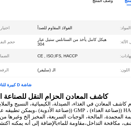
نتج
وصف المنتج
المواد:
الفولاذ المقاوم للصدأ
اختيار
هيكل كامل يأخذ من الستانلس ستيل عيار
الآلة:
حجم النف
304
هادات:
CE , ISO,IFS, HACCP
الضما
اللون:
الـ (سليفر)
الرفض
شاشة D كبيرة للناقل للكشف عن المعادن لصناعة المواد الغذائية - انفجار الهواء
كاشف المعادن الحزام النقل للصناعة الص
كاشف المعادن في الغذاء، الصيدلة، الكيميائية، النسيج والملا
من قبل HACCP ((صناعة الغذاء) ، GMP ((صناعة الأد
مة المجمدة، المالحة، الوجبات السريعة، المخبز الخ وغيرها م
، مكافحة التداخل،مقاومة للماءبالإضافة إلى أنه يمكنه اكتش