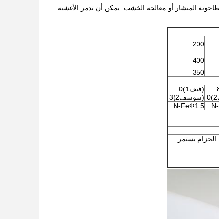
يات قطع الأشجار أو طاحونة المنشار أو معالجة الخشب. يمكن أن تدمر الأغشية
200
400
350
(فيف1)0
(سوسف2)3
N-FeФ1.5
N-
 الحزام يستمر