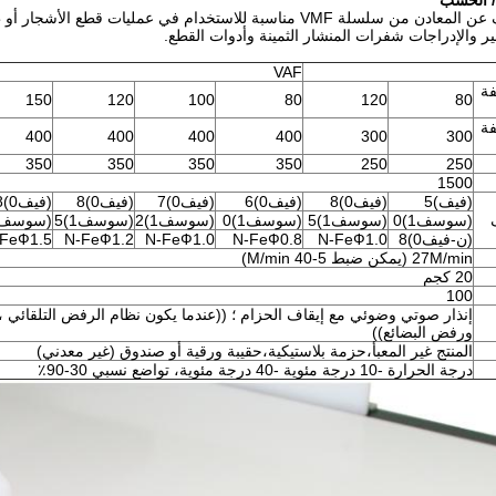
/ الخشب
أجهزة الكشف عن المعادن من سلسلة VMF مناسبة للاستخدام في عمل
ير والإدراجات شفرات المنشار الثمينة وأدوات القطع.
VAF
فة
150
120
100
80
120
80
فة
400
400
400
400
300
300
350
350
350
350
250
250
1500
(فيف)5
(فيف0)8
(فيف0)6
(فيف0)7
(فيف0)8
(فيف0)8
(سوسف1)0
(سوسف1)5
(سوسف1)0
(سوسف1)2
(سوسف1)5
(سوسف2)0
(ن-فيف0)8
N-FeФ1.0
N-FeФ0.8
N-FeФ1.0
N-FeФ1.2
FeФ1.5
27M/min (يمكن ضبط 5-40 M/min)
20 كجم
100
إنذار صوتي وضوئي مع إيقاف الحزام ؛ ((عندما يكون نظام الرفض التلقائي ،
ورفض البضائع))
المنتج غير المعبأ،حزمة بلاستيكية،حقيبة ورقية أو صندوق (غير معدني)
درجة الحرارة -10 درجة مئوية -40 درجة مئوية، تواضع نسبي 30-90٪