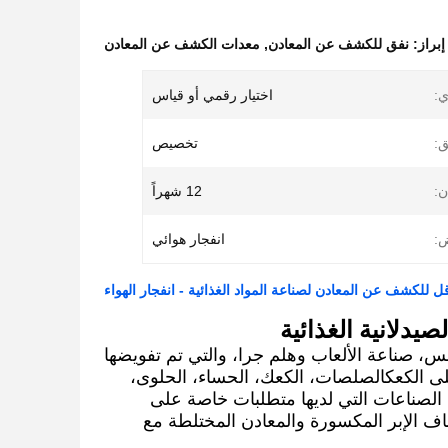
إبراز:
نفق للكشف عن المعادن
,
معدات الكشف عن المعادن
ي:
اختيار رقمي أو قياس
ق:
تخصيص
ن:
12 شهراً
:
انفجار هوائي
يدلانية الغذائية
بس، صناعة الألعاب وهلم جرا، والتي تم تفويضها
وية) ،ويمكن تطبيقه على الكعكالصلصات، الكعك، الحساء، الحلوى،
ن الصناعات التي لديها متطلبات خاصة على
اف الإبر المكسورة والمعادن المختلطة مع