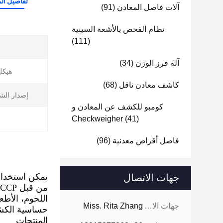
تفاصيل الم
آلات فاصل المعادن
(91)
نظام الفحص بالأشعة السينية
(111)
آلة فرز الوزن
(34)
هيكل 
كاشف معادن ناقل
(68)
إصدار الش
كومبو للكشف عن المعادن و
Checkweigher
(41)
فاصل أقراص معدنية
(96)
يمكن استخدام 
جهات الاتصال
اللحوم، الأطع
جهات الاتصال:
Miss. Rita Zhang
حساسية الكشف
المنتجات