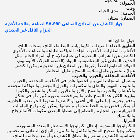
50 كجم
الحمولة:
وقت
مدى الحياة
الخدمة:
الضمان:
سنتان
جهاز الكشف عن المعادن الصناعي SA-990 لصناعة معالجة الأغذية
الحزام الناقل غير الحديدي
حول شانان.pdf
التطبيق:
الغذاء، الصيدلة، الكيماويات، المطاط، الثلج، منتجات الثلج،
الألعاب، النظارات، الأحذية، الجلد، الحياكة،الطباعة والصناعات الأخرى
للكشف عن الشوائب المعدنية في عملية الإنتاج أو المواد الخام، مثل:
الحديد، المعادن غير المغناطيسية المواد (الفضة، الفولاذ، الألومنيوم،
الفولاذ المقاوم للصدأ وغيرها من المعادن غير الحديدية يمكن الكشف
عنها) ، تحسين عامل سلامة المنتج وتقليل المخاطر.
الأطعمة المجففة والحبوب والحبوب
وتشمل المنتجات التي يتم فحصها عادة في الأطعمة المجففة والحبوب
والحبوب: القهوة والشاي والمكسرات والفول المجفف والفواكه المجففة
والأعشاب والحبوب والقمح والأرز والدقيق والسكر والشعير والكينوا
وغيرها الكثير.هذا المنتج عادة ما يتم فحصه بصورة كبيرة أو في شكل
يتدفق بحرية، إما على ناقل أفقي أو كاشف السقوط الحر تغذيه الجاذبية،
أو يمكن فحص نهاية الخط عندما يتم تعبئتها. يمكن أن تتراوح الملوثات
الفيزيائية من الحجارة والعظام إلى شظايا المعدن،مكونات الآلةالزجاج
والبلاستيك
المزايا:
التكنولوجيا المتقدمة: إدخال تكنولوجيا الاستشعار المتعدد المستوردة،
وتكنولوجيا تصحيح المنتج والتكامل والتكامل، والتوازن التلقائي،تم تحسين
حساسية الكشف واستقرارها، نطاق الكشف هو أوسع، وخاصة للملح،