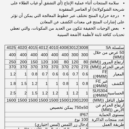
سلامة المنتجات أثناء عملية الإنتاج (أي التشقق أو غياب الطلاء على
شريحة الشوكولاتة) أو العناصر المفقودة
درجة حرارة المنتج تختلف عبر خطوط المعالجة التي يمكن أن تؤثر
على إشارات المنتج في معدات الكشف عن المعادن
بعض الوجبات الخفيفة تتكون من العديد من المكونات، والتي تعطي
تحديات كثافة ثابتة لأنظمة الأشعة السينية
سلسلة SA
3008
3012
4008
4010
4012
4015
4020
4025
50 عرض من خلال
400
400
400
400
400
400
300
300
((MM)
ارتفاع المرور ((MM)
80
120
80
100
120
150
200
250
عرض الحزام ((MM)
270
270
370
370
370
370
370
370
FE
المعيار
0.6
0.7
0.6
0.6
0.7
0.8
1
1.2
((ΦMM)
غير FE
الكشف
0.8
1
0.8
1
1
1.2
1.5
1.8
((ΦMM)
SUS304
الحساسية
1
1.2
1
1.2
1.2
1.5
2
2.5
((ΦMM)
طول الناقل ((MM)
1200
1200
1500
1500
1500
1500
1500
1600
ارتفاع الحزام عن
750±50 يمكن تخصيص
الأرض ((MM)
مستوى الحماية
IP67
عدد منتجات الذاكرة
100 نوع
طريقة العمل
إدخال زر اللمس (لمس اختياري)