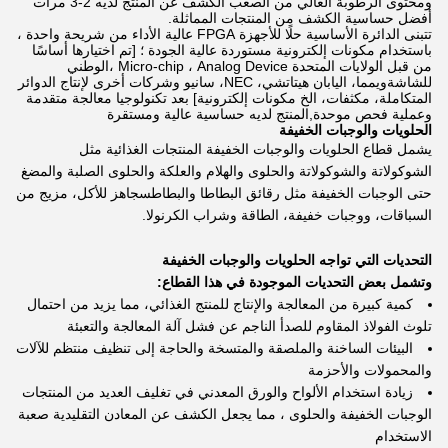
ومحتوى الرطوبة العالي من الصعب الكشف عن المنتج لديه 2-3 مرات
أفضل حساسية الكشف من المنتجات المماثلة.
تتبنى الدائرة الأساسية حلًا للأجهزة FPGA عالية الأداء من شريحة واحدة ،
باستخدام مكونات إلكترونية مستوردة عالية الجودة ؛ [تم اختيارها أساسًا
من قبل الولايات المتحدة Micro-chip ، Analog Device ،الوطني
للشاشةويمما، اليابان هيتاتشي، NEC، سانيو وشركات أخرى لإنتاج الدوائر
المتكاملة، مكثفات، الخ مكونات إلكترونية] بعد تكنولوجيا معالجة متقدمة
وعملية فحص موحدة,المنتج لديه حساسية عالية ومستقرة
الحلويات والوجبات الخفيفة
يشمل قطاع الحلويات والوجبات الخفيفة المنتجات الغذائية مثل
الشوكولاتة والشوكولاتة والحلوى والهلام والعلكة والحلوى الصلبة والمضغ
حتى الوجبات الخفيفة مثل رقائق البطاطا والبطاطسجاهز للأكل، مزيج من
السباقات، ووجبات خفيفة، الطاقة وشراب الكرنولا.
التحديات التي تواجه الحلويات والوجبات الخفيفة
وتشمل بعض التحديات الموجودة في هذا القطاع:
كمية كبيرة من المعالجة والإنتاج للمنتج الغذائي، مما يزيد من احتمال
تلوث الفولاذ المقاوم للصدأ الناجم عن فشل آلة المعالجة والتعبئة
البيئات الساخنة والملصقة والمتسخة والحاجة إلى تنظيف منتظم للآلات
والمحمولات والأحزمة
زيادة استخدام الألواح والورق المعدني في تغليف العديد من المنتجات
الوجبات الخفيفة والحلوى ، مما يجعل الكشف عن المعادن التقليدية صعبة
الاستخدام