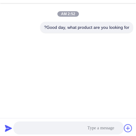
2:52 AM
Good day, what product are you looking for?
GUANGDONG SHANAN TECHNOLOGY
CO.,LTD
leon@shanantechnology.com
86--13215377368
2 / F، بلدج. 1، الصف 1، شيجينغ إند. المنطقة، سانغيوان،
دونغتشنغ St.، دونغقوان، قوانغدونغ، الصين (البر الرئيسى)
الصين نوعية جيدة جهاز الكشف عن المعادن الغذائية المورد. حقوق
النشر © 2018-2026 GUANGDONG SHANAN TECHNOLOGY
CO.,LTD . كل الحقوق محفوظة.