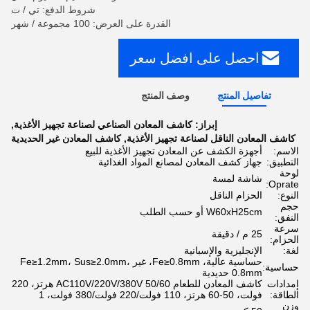
شروط الدفع: تي / ت
القدرة على العرض: 100 مجموعة / شهر
احصل على افضل سعر
تفاصيل المنتج
وصف المنتج
إبراز:
كاشف المعادن الصناعي لصناعة تجهيز الأغذية
,
كاشف المعادن الناقل لصناعة تجهيز الأغذية
,
كاشف المعادن غير الحديدية
الاسم:
أجهزة الكشف عن المعادن تجهيز الأغذية للبيع
التطبيق:
جهاز كشف المعادن لمصانع المواد الغذائية
لوحة
شاشة لمسة
Oprate:
النوع:
الحزام الناقل
حجم
W60xH25cm أو حسب الطلب
النفق:
سرعة
25 م / دقيقة
الحزام:
لغة:
الإنجليزية والإسبانية
حساسية عالية، Fe≥0.8mm، غير Fe≥1.2mm، Sus≥2.0mm،
حساسية:
0.8mm حديدية
إمدادات
كاشف المعادن للطعام AC110V/220V/380V 50/60 هرتز، 220
الطاقة:
فولت، 50-60 هرتز، 110 فولت/220 فولت/380 فولت، 1
وزن