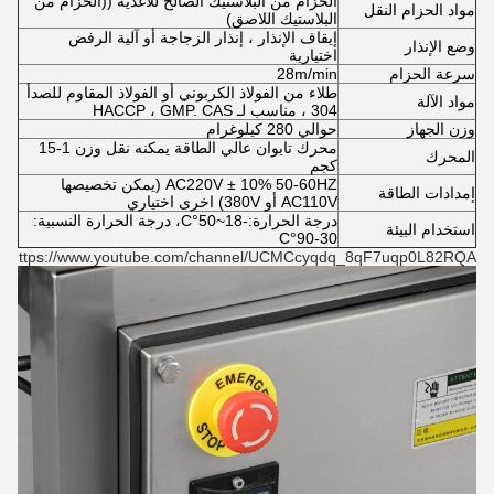
الحزام من البلاستيك الصالح للأغذية ((الحزام من
مواد الحزام النقل
البلاستيك اللاصق)
إيقاف الإنذار ، إنذار الزجاجة أو آلية الرفض
وضع الإنذار
اختيارية
سرعة الحزام
28m/min
طلاء من الفولاذ الكربوني أو الفولاذ المقاوم للصدأ
مواد الآلة
304 ، مناسب لـ HACCP ، GMP. CAS
وزن الجهاز
حوالي 280 كيلوغرام
محرك تايوان عالي الطاقة يمكنه نقل وزن 1-15
المحرك
كجم
AC220V ± 10% 50-60HZ (يمكن تخصيصها
إمدادات الطاقة
AC110V أو 380V) اخرى اختياري
درجة الحرارة:-18~50°C، درجة الحرارة النسبية:
استخدام البيئة
30-90°C
https://www.youtube.com/channel/UCMCcyqdq_8qF7uqp0L82RQA