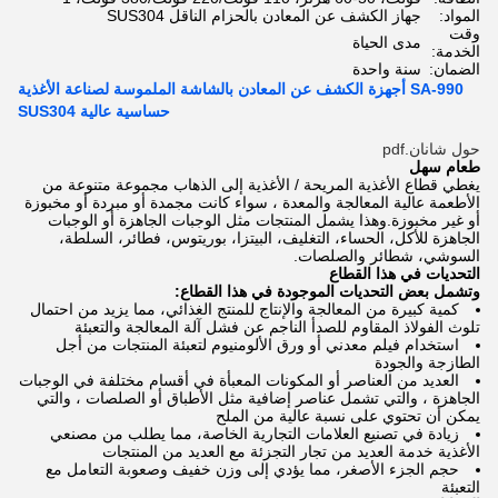
المواد:
جهاز الكشف عن المعادن بالحزام الناقل SUS304
وقت
مدى الحياة
الخدمة:
الضمان:
سنة واحدة
SA-990 أجهزة الكشف عن المعادن بالشاشة الملموسة لصناعة الأغذية
حساسية عالية SUS304
حول شانان.pdf
طعام سهل
يغطي قطاع الأغذية المريحة / الأغذية إلى الذهاب مجموعة متنوعة من
الأطعمة عالية المعالجة والمعدة ، سواء كانت مجمدة أو مبردة أو مخبوزة
أو غير مخبوزة.وهذا يشمل المنتجات مثل الوجبات الجاهزة أو الوجبات
الجاهزة للأكل، الحساء، التغليف، البيتزا، بوريتوس، فطائر، السلطة،
السوشي، شطائر والصلصات.
التحديات في هذا القطاع
وتشمل بعض التحديات الموجودة في هذا القطاع:
كمية كبيرة من المعالجة والإنتاج للمنتج الغذائي، مما يزيد من احتمال
تلوث الفولاذ المقاوم للصدأ الناجم عن فشل آلة المعالجة والتعبئة
استخدام فيلم معدني أو ورق الألومنيوم لتعبئة المنتجات من أجل
الطازجة والجودة
العديد من العناصر أو المكونات المعبأة في أقسام مختلفة في الوجبات
الجاهزة ، والتي تشمل عناصر إضافية مثل الأطباق أو الصلصات ، والتي
يمكن أن تحتوي على نسبة عالية من الملح
زيادة في تصنيع العلامات التجارية الخاصة، مما يطلب من مصنعي
الأغذية خدمة العديد من تجار التجزئة مع العديد من المنتجات
حجم الجزء الأصغر، مما يؤدي إلى وزن خفيف وصعوبة التعامل مع
التعبئة