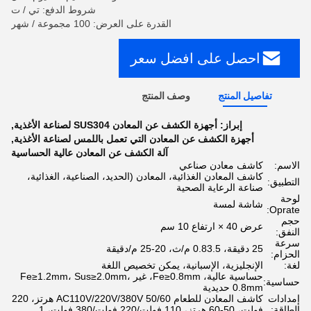
شروط الدفع: تي / ت
القدرة على العرض: 100 مجموعة / شهر
احصل على افضل سعر
تفاصيل المنتج
وصف المنتج
إبراز:
أجهزة الكشف عن المعادن SUS304 لصناعة الأغذية
,
أجهزة الكشف عن المعادن التي تعمل باللمس لصناعة الأغذية
,
آلة الكشف عن المعادن عالية الحساسية
الاسم:
كاشف معادن صناعي
كاشف المعادن الغذائية، المعادن (الحديد، الصناعية، الغذائية،
التطبيق:
صناعة الرعاية الصحية
لوحة
شاشة لمسة
Oprate:
حجم
عرض 40 × ارتفاع 10 سم
النفق:
سرعة
25 دقيقة، 0.83.5 م/ث، 20-25 م/دقيقة
الحزام:
لغة:
الإنجليزية، الإسبانية، يمكن تخصيص اللغة
حساسية عالية، Fe≥0.8mm، غير Fe≥1.2mm، Sus≥2.0mm،
حساسية:
0.8mm حديدية
إمدادات
كاشف المعادن للطعام AC110V/220V/380V 50/60 هرتز، 220
الطاقة:
فولت، 50-60 هرتز، 110 فولت/220 فولت/380 فولت، 1