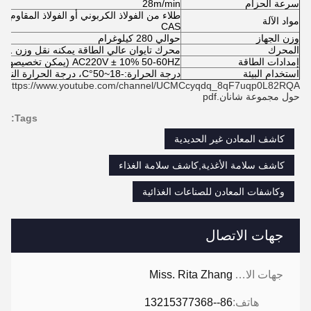
سرعة الحزام
28m/min
مواد الآلة
CAS
وزن الجهاز
حوالي 280 كيلوغرام
المحرك
محرك تايوان عالي الطاقة يمكنه نقل وزن 1-15 كجم
إمدادات الطاقة
AC220V ± 10% 50-60HZ (يمكن تخصيصها AC110V أو 380V) اخرى اختياري
استخدام البيئة
درجة الحرارة:-18~50°C، درجة الحرارة النسبية: 30-90°C
https://www.youtube.com/channel/UCMCcyqdq_8qF7uqp0L82RQA
حول مجموعة شانان.pdf
Tags:
كاشف المعادن غير الحديدية
كاشف سلامة الأغذية,كاشف سلامة الغذاء
وكاشفات المعادن للصناعات الغذائية
جهات الاتصال
جهات الاتصال:
Miss. Rita Zhang
هاتف:
86--13215377368