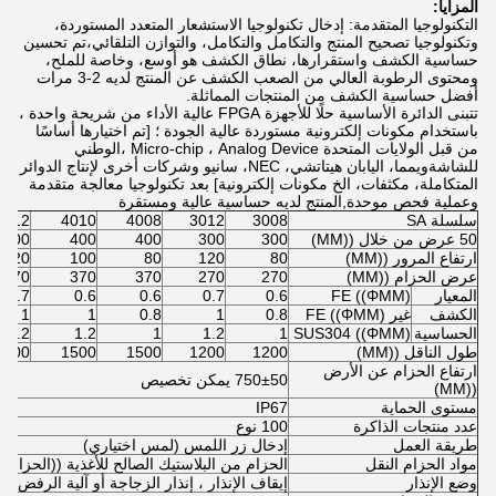
المزايا:
التكنولوجيا المتقدمة: إدخال تكنولوجيا الاستشعار المتعدد المستوردة،
وتكنولوجيا تصحيح المنتج والتكامل والتكامل، والتوازن التلقائي،تم تحسين
حساسية الكشف واستقرارها، نطاق الكشف هو أوسع، وخاصة للملح،
ومحتوى الرطوبة العالي من الصعب الكشف عن المنتج لديه 2-3 مرات
أفضل حساسية الكشف من المنتجات المماثلة.
تتبنى الدائرة الأساسية حلًا للأجهزة FPGA عالية الأداء من شريحة واحدة ،
باستخدام مكونات إلكترونية مستوردة عالية الجودة ؛ [تم اختيارها أساسًا
من قبل الولايات المتحدة Micro-chip ، Analog Device ،الوطني
للشاشةويمما، اليابان هيتاتشي، NEC، سانيو وشركات أخرى لإنتاج الدوائر
المتكاملة، مكثفات، الخ مكونات إلكترونية] بعد تكنولوجيا معالجة متقدمة
وعملية فحص موحدة,المنتج لديه حساسية عالية ومستقرة
سلسلة SA
3008
3012
4008
4010
4012
50 عرض من خلال ((MM)
300
300
400
400
400
ارتفاع المرور ((MM)
80
120
80
100
120
عرض الحزام ((MM)
270
270
370
370
370
المعيار
FE ((ΦMM)
0.6
0.7
0.6
0.6
0.7
الكشف
غير FE ((ΦMM)
0.8
1
0.8
1
1
الحساسية
SUS304 ((ΦMM)
1
1.2
1
1.2
1.2
طول الناقل ((MM)
1200
1200
1500
1500
1500
ارتفاع الحزام عن الأرض
750±50 يمكن تخصيص
((MM)
مستوى الحماية
IP67
عدد منتجات الذاكرة
100 نوع
طريقة العمل
إدخال زر اللمس (لمس اختياري)
مواد الحزام النقل
الحزام من البلاستيك الصالح للأغذية ((الحزام 
وضع الإنذار
إيقاف الإنذار ، إنذار الزجاجة أو آلية الرفض اخت