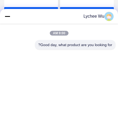
الجبن المأكولات البحرية
الجبن المأكولات البحرية
الحليب البسكويت اللحوم
الحليب البسكويت اللحوم
احصل على افضل سعر
احصل على افضل سعر
الغذاء كاشف المعادن
الغذاء كاشف المعادن
Lychee Wu
المعتمد CE
المعتمد CE
9:00 AM
Good day, what product are you looking for?
GUANGDONG SHANAN TECHNOLOGY
CO.,LTD
leon@shanantechnology.com
86--13215377368
2 / F، بلدج. 1، الصف 1، شيجينغ إند. المنطقة، سانغيوان،
دونغتشنغ St.، دونغقوان، قوانغدونغ، الصين (البر الرئيسى)