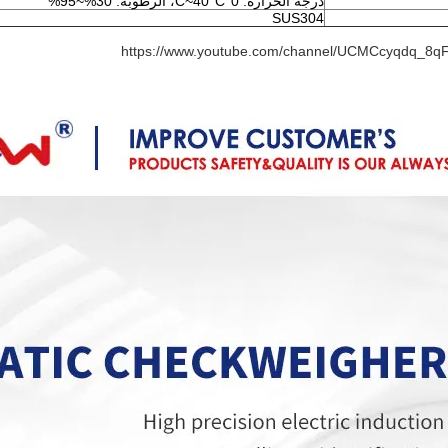
درجة الحرارة: 0°C~40°C، الرطوبة: 30%~95%
SUS304
https://www.youtube.com/channel/UCMCcyqdq_8