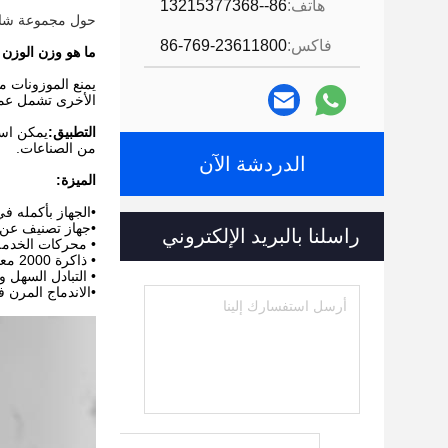
هاتف:
86--13215377368
حول مجموعة شانان
فاكس:
86-769-23611800
ما هو وزن الوزن 
يمنع الموزونات م
الأخرى تشمل عمل
التطبيق:
يمكن استخ
من الصناعات.
الدردشة الآن
الميزة:
•الجهاز بأكمله ف
•جهاز تصنيف عن 
راسلنا بالبريد الإلكتروني
• محركات الخدمة 
• ذاكرة 2000 معايير المنتج
• التبادل السهل و
•الاندماج المرن 