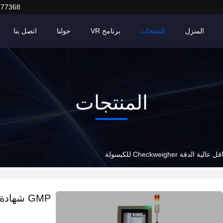
377368
المنزل
المنتجات
برنامج VR
حولنا
اتصل بنا
المنتجات