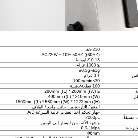
SA-210
AC220V ± 10% 50HZ ((60HZ)
0.15 كيلوواط
≤ 1000 غرام
±0.3g~±1g
ياس
0.1 غرام
30×100m/min
160 قطعة/دقيقة
ة
≤ 280mm ((L) * 200mm ((W)
قل
400mm ((L) * 210mm ((W)
1500mm ((L) * 560mm ((W) * 1222mm ((H)
الدفع / التأرجح من جانب واحد / الفلاف
جهاز تحكم أخذ العينات عالية السرعة A/D
 مسبقاً
2000pc
واجهة الآلة، من اليسار إلى اليمين
خارجية
0.6-1Mpa
Φ8mm