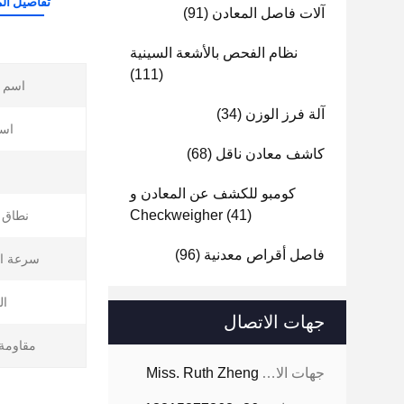
تفاصيل الم
آلات فاصل المعادن
(91)
نظام الفحص بالأشعة السينية
(111)
اسم ا
آلة فرز الوزن
(34)
است
كاشف معادن ناقل
(68)
كومبو للكشف عن المعادن و
Checkweigher
(41)
نطاق ا
فاصل أقراص معدنية
(96)
سرعة ال
ال
جهات الاتصال
مقاومة 
جهات الاتصال:
Miss. Ruth Zheng