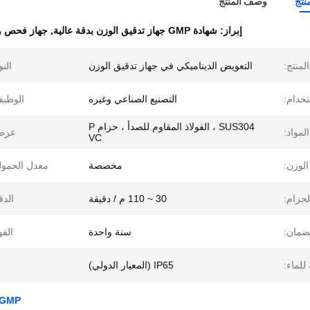
نتج
وصف المنتج
إبراز:
شهادة GMP جهاز تدقيق الوزن بدقة عالية
,
جهاز فحص وز
لمنتج:
التعويض الديناميكي في جهاز تدقيق الوزن
النو
خدام:
التصنيع الصناعي وغيره
الوظيف
SUS304 ، الفولاذ المقاوم للصدأ ، حزام P
المواد:
عرض
VC
لوزن:
مخصصة
معدل الحمول
حزام:
30 ~ 110 م / دقيقة
الدق
ضمان:
سنة واحدة
القو
للماء:
IP65 (المعيار الدولي)
GMP شهادة الحزام الناقل عالية الدقة Checkweigher للكبس