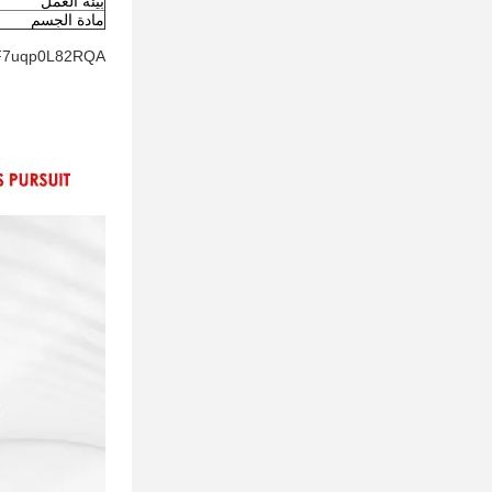
بيئة العمل
مادة الجسم
qF7uqp0L82RQA