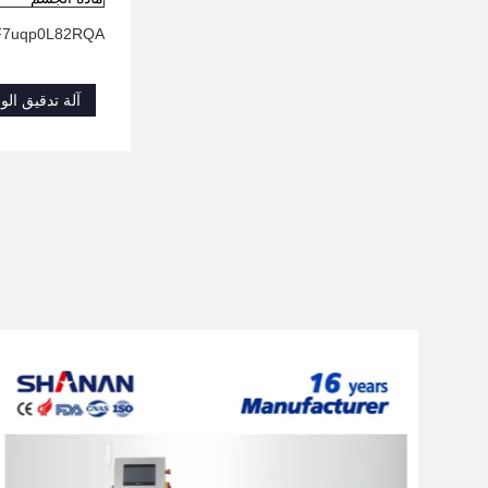
qF7uqp0L82RQA
آلة تدقيق الوز