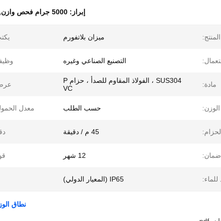
إبراز:
5000 جرام فحص وازن
,
لمنتج:
ميزان بلاتفورم
يكت
عمال:
التصنيع الصناعي وغيره
وظيف
SUS304 ، الفولاذ المقاوم للصدأ ، حزام P
مادة:
عرض
VC
لوزن:
حسب الطلب
معدل الحمول
حزام:
45 م / دقيقة
دق
ضمان:
12 شهر
قو
للماء:
IP65 (المعيار الدولي)
نطاق الوزن 5000 جرام تحقق من رمز تعريفة الميزان ل