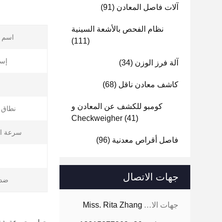
آلات فاصل المعادن
(91)
نظام الفحص بالأشعة السينية
اسم ا
(111)
إست
آلة فرز الوزن
(34)
كاشف معادن ناقل
(68)
كومبو للكشف عن المعادن و
نطاق ا
Checkweigher
(41)
سرعة ال
فاصل أقراص معدنية
(96)
جهات الاتصال
ضد 
جهات الاتصال:
Miss. Rita Zhang