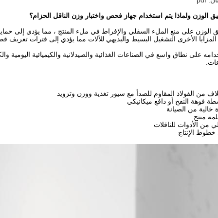
 pdf
ق الوزن ولماذا يتم استخدام جهاز فحص واختبار وزن الناقل الحزام؟
 الوزن على منع الملء السفلي والإفراط في ملء المنتج ، مما يؤدي إلى حماية 
لمزايا الأخرى التشغيل البسيط والبديهي للآلات مما يؤدي إلى فترات تعريف قص
مه على نطاق واسع في الصناعات الغذائية والصيدلانية والكيميائية اليومية والكي
ات.
لاف من الفولاذ المقاوم للصدأ مع سيور تغذية ووزن وتزويد
سطة فوهة النفخ أو دافع ميكانيكي
خالية من الصيانة
ي من الأدوات للناقلات
خطوط الإنتاج