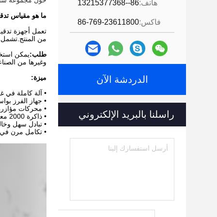
حول مجموعة شنان.
هاتف:
86--13215377368
ما هو مقياس تدقي
فاكس:
86-769-23611800
تعمل أجهزة تدقيق
من المنتج.تشمل ا
طلب:
يمكن استخدا
وغيرها من الصناع
ميزة:
الدردشة الآن
• آلة كاملة في غ
• جهاز الفرز بوا
• محركات مؤازرة 
راسلنا بالبريد الإلكتروني
• ذاكرة 2000 معلمة منتج
• تبادل سهل وخال
• تكامل مرن في 