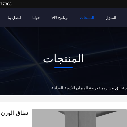
377368
المنزل
المنتجات
برنامج VR
حولنا
اتصل بنا
المنتجات