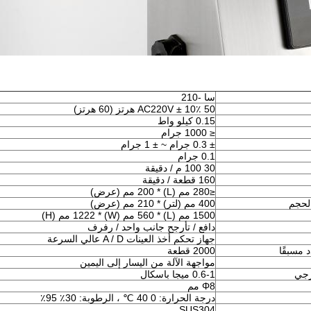
سا -210
AC220V ± 10٪ 50 هرتز (60 هرتز)
0.15 كيلو واط
≤ 1000 جرام
± 0.3 جرام ~ ± 1 جرام
0.1 جرام
30 100 م / دقيقة
160 قطعة / دقيقة
≤280 مم (L) * 200 مم (عرض)
لحجم
400 مم (لتر) * 210 مم (عرض)
1500 مم (L) * 560 مم (W) * 1222 مم (H)
دافع / تأرجح جانب واحد / رفرف
جهاز تحكم أخذ العينات A / D عالي السرعة
 مسبقًا
2000 قطعة
مواجهة الآلة من اليسار إلى اليمين
ارجي
0.6-1 ميجا باسكال
Φ8 مم
درجة الحرارة: 0 40 ℃ ، الرطوبة: 30٪ 95٪
SUS304