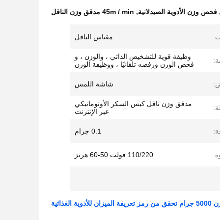
فحص وزن الأدوية الصيدلانية
,
45m / min مدقق وزن الناقل
ب:
مقياس الناقل
وظيفة قوية للتشخيص الذاتي ، والوزن ، و
ة:
فحص الوزن ورفضه تلقائيًا ، ووظيفة الوزن
:
شاشة اللمس
مدقق وزن ناقل كيس السكر الأوتوماتيكي
ة:
عبر الإنترنت
ة:
0.1 جرام
ة:
110/220 فولت 50-60 هرتز
لأدوية الغذائية