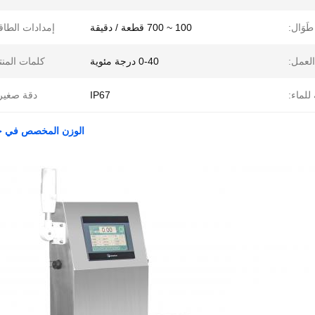
طَوَال:
100 ~ 700 قطعة / دقيقة
إمدادات الطاق
لعمل:
0-40 درجة مئوية
كلمات المنت
للماء:
IP67
دقة صغير
الوزن المخصص في جميع أنحاء 100-700PCS / min ال