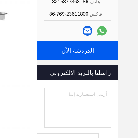
هاتف:
86--13215377368
فاكس:
86-769-23611800
الدردشة الآن
راسلنا بالبريد الإلكتروني