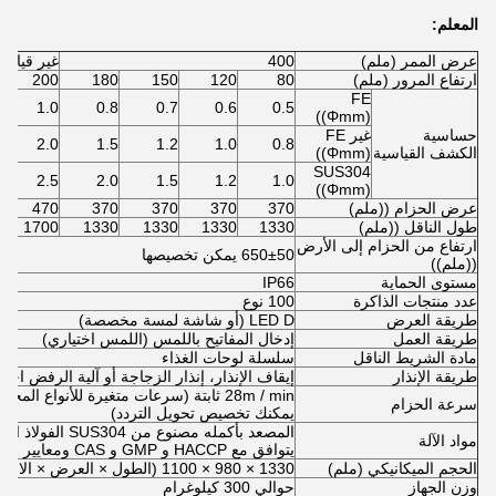
المعلم:
عرض الممر (ملم)
400
غير قياس
ارتفاع المرور (ملم)
80
120
150
180
200
FE
1.0
0.8
0.7
0.6
0.5
((Φmm)
حساسية
غير FE
2.0
1.5
1.2
1.0
0.8
الكشف القياسية
((Φmm)
SUS304
2.5
2.0
1.5
1.2
1.0
((Φmm)
عرض الحزام ((ملم)
370
370
370
370
470
طول الناقل ((ملم)
1330
1330
1330
1330
1700
ارتفاع من الحزام إلى الأرض
650±50 يمكن تخصيصها
((ملم))
مستوى الحماية
IP66
عدد منتجات الذاكرة
100 نوع
طريقة العرض
LED D (أو شاشة لمسة مخصصة)
طريقة العمل
إدخال المفاتيح باللمس (اللمس اختياري)
مادة الشريط الناقل
سلسلة لوحات الغذاء
طريقة الإنذار
إيقاف الإنذار، إنذار الزجاجة أو آلية الرفض اختي
28m / min ثابتة (سرعات متغيرة للأنواع 
سرعة الحزام
يمكنك تخصيص تحويل التردد)
المصعد بأكمله مصنو
مواد الآلة
يتوافق مع HACCP و GMP و CAS ومعايير أخرى
الحجم الميكانيكي (ملم)
1330 × 980 × 1100 (الطول × العرض × الارتفاع) غير القياسية يمكن تخصيصها
وزن الجهاز
حوالي 300 كيلوغرام