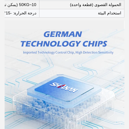
الحمولة القصوى (قطعة واحدة)
10~50KG (يمكن تخصيصها)
استخدام البيئة
درجة الحرارة: -15°C~40°C، الرطوبة النسبية: 30~85RP