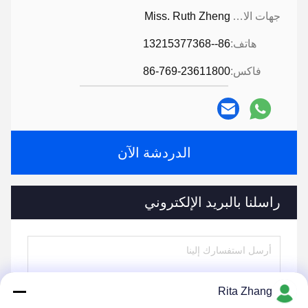
جهات الاتصال:
Miss. Ruth Zheng
هاتف:
86--13215377368
فاكس:
86-769-23611800
الدردشة الآن
راسلنا بالبريد الإلكتروني
Rita Zhang