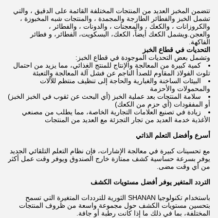
تتضمن المخبز العديد من المنتجات المختلفة القائمة على الدقيق ، والتي
تشمل الخبز والفطائر الطازجة والمجمدة ، والمنتجات شبه المخبوزة ،
والكروزانات ، والكعك ، والمعجنات ، والدونات ، والفطائر ،
والعجن.ويشمل الكعك أيضاً، الكعك، البسكويت، الفطائر، و فطائر
الفاكهة.
التحديات في قطاع الخبز
وتشمل بعض التحديات الموجودة في قطاع الخبز:
كمية كبيرة من المعالجة والإنتاج للمنتج الغذائي، مما يزيد من احتمال
تلوث الفولاذ المقاوم للصدأ الناجم عن فشل آلة المعالجة والتعبئة
البيئات الساخنة والغبارية والحاجة إلى تنظيف منتظم للآلات
والمحمولات والأحزمة
سلامة المنتجات بعد عملية الخبز (أي البحث عن ثقوب في الخبز الخبز)
أو المفقودات (أي حزم من الكعك)
زيادة في تصنيع العلامات التجارية الخاصة، مما يطلب من مصنعي
الأغذية خدمة العديد من تجار التجزئة مع العديد من المنتجات
أسرع وأفضل التعلم الذاتي
مع تحسينات كبيرة في معالجة الإشارات، فإن نظام التعلم التلقائي الجديد
يوفر بسرعة حساسية كشف ممتازة خارج الصندوق ويوفر وقت عمل أكثر
من أي وقت مضى.
التردد المتغير يوفر أفضل مستويات الكشف
باستخدام تكنولوجيا SHANAN الثورية للترددات المتغيرة التي تسمح
بتحسين مستويات الكشف حول مجموعة واسعة من ظروف المنتجات
المختلفة، بما في ذلك ما إذا كانت رطبة أو جافة.