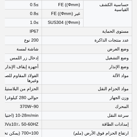
حساسية الكشف
FE ((Φmm)
≥0.5
القياسية
غير FE ((Φmm)
≥0.8
≥1.0
SUS304 ((Φmm)
مستوى الحماية
IP67
عدد منتجات الذاكرة
200 نوع
وضع العرض
شاشة لمسة
وضع التشغيل
إدخال زر اللمس
وضع الإنذار
أجهزة إيقاف الإنذار أو
مواد الآلة
وغيرها
مواد الحزام النقل
الحزام من البلاستيك أو
وزن الجهاز
حوالي 280 كيلوغرام
المحرك
90~370W
سرعة النقل
10-28m/min (اختياري ويمكن تعديله)
إمدادات الطاقة
AC220V±10٪، 50-60HZ (تخصيص AC110V أو V
ارتفاع الحزام فوق الأرض (ملم)
700+100 (يمكن تخصيصها)