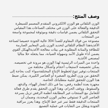
وصف المنتج:
الوزن التلقائي هو الوزن الالكتروني المتقدم المصمم للسيطرة
الدقيقة والفعالة على الوزن في مختلف الصناعات.هذا المقياس
التحقق التلقائي يضمن قياسات دقيقة وموثوقة لمجموعة واسعة
من المنتجات.
مصنوعة من فولاذ المقاوم للصدأ 304 عالية الجودة خصيصا لصناعة
الأغذيةهذا النظام التلقائي لتحديد الوزن يلبي المعايير الصارمة
للنظافة والمتانة المطلوبة في بيئات معالجة الأغذيةالهيكل القوي
يضمن أداء طويل الأمد وسهولة الصيانة، مما يجعله حلا مثاليا
لمصنعي الأغذية.
واحدة من الميزات الرئيسية لهذا الوزن هو مرونة في تخصيصه.
يمكن تخصيصه لاستيعاب أحجام وأشكال مختلفة من
المنتجات،توفير تنوع لخطوط الإنتاج المختلفةسواء كنت بحاجة إلى
التحقق من وزن الطرود الصغيرة أو العناصر الكبيرة، يمكن ضبط
هذا الوزن للتحقق لتلبية متطلباتك الخاصة.
مجهزة بعدة أنظمة رفض، بما في ذلك انفجار الهواء، والدفع،
والسقوط، ووقف الحزام، وهذا الوزن التحقق يقدم طرق فعالة
للتعامل مع المنتجات غير المطابقة.أنظمة الرفض تزيل بسرعة
العناصر التي لا تستوفي معايير الوزن المحددة، وضمان أن
المنتجات الدقيقة فقط تمر عبر خط الإنتاج. وهذا يعزز مراقبة
الجودة ويقلل من النفايات في عملية التصنيع.