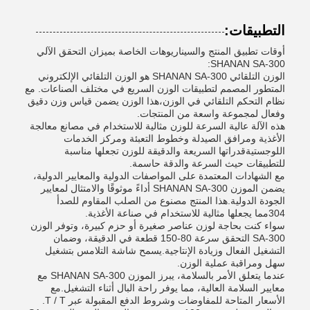
التطبيقات:
أوقات تطبيق المنتج والسيناريوهات الخاصة بميزان التحقق الآلي
SHANAN SA-300:
الوزن التلقائي SHANAN SA-300 هو الوزن التلقائي الإلكتروني
المتطور المصمم لتطبيقات الوزن السريع في مختلف الصناعات. مع
نظام التحكم التلقائي في الوزن،هذا الوزن يضمن قياس وزن دقيق
وفعال لمجموعة واسعة من المنتجات.
هذه الآلة عالية السرعة للوزن مثالية للاستخدام في مصانع معالجة
الأغذية ومرافق الصيدلة وخطوط التعبئة ومركز الخدمات
اللوجستيةقدراتها السريعة والدقيقة للوزن تجعلها مناسبة
للتطبيقات حيث السرعة والدقة حاسمة.
مع الشهادات المعتمدة على المواصفات الدولية والمعايير الدولية،
يضمن الموزن SHANAN SA-300 أداءً موثوقًا والامتثال لمعايير
الجودة الدولية.هذا المنتج مصنوع من الصلب المقاوم للصدأ
304مما يجعلها مثالية للاستخدام في صناعة الأغذية.
سواء كنت بحاجة لوزن عناصر صغيرة أو حزم كبيرة، وتوفر الوزن
SA-300 التحقق سرعة 80-150 قطعة في الدقيقة، وضمان
التشغيل الفعال وزيادة الإنتاجية.يسمح شاشة التلامس بتشغيل
سهل ومراقبة عملية الوزن.
عندما يتعلق الأمر بالسلامة، يبرز الموزن SHANAN SA-300 مع
معايير السلامة العالية، مما يوفر راحة البال أثناء التشغيل.مع
الأسعار المتاحة للمفاوضات وشروط الدفع المقبولة عبر T / T.