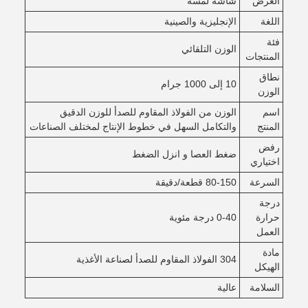
العرض
شاشة لمسة
اللغة
الإنجليزية والصينية
فئة
الوزن التلقائي
المنتجات
نطاق
10 إلى 1000 جرام
الوزن
اسم
الوزن من الفولاذ المقاوم للصدأ للوزن الدقيق
المنتج
والتكامل السهل في خطوط الإنتاج لمختلف الصناعات
رفض
ضغط العصا و انزل الضغط
اختياري
السرعة
80-150 قطعة/دقيقة
درجة
حرارة
0-40 درجة مئوية
العمل
مادة
304 الفولاذ المقاوم للصدأ لصناعة الأغذية
الهيكل
السلامة
عالية