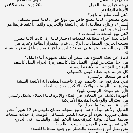
درجة حرارة بيئة العمل
-20 درجة مئوية 65 درجة مئوية
الأسئلة الشائعة:
1هل أنت صانع أم تاجر؟
نحن مصنعون، لدينا مصنع خاص في دونغ جوان، لدينا قسم مستقل
للشراء، وإنتاج، معالجة، اختبار، التعبئة والتخزين، والنقل،أعتقد فريقنا هو
أفضل فريق في الصين.
2هل تبيع الملحقات لمنتجات ؟
أجل، لدينا أجزاء متطابقة لمعدات الاختبار لدينا، إذا كانت آلاتنا تتضرر
بسبب الحريق، الفيضانات، الزلازل، عدم استقرار الطاقة وغيرها من
الكوارث الطبيعيةنحن على استعداد لتزويد أجزاء مباراة بأقل سعر بالنسبة
لك.
3ماذا عن تعبئة المنتج؟ هل يمكن أن تتلف بسهولة أثناء النقل؟
من أجل منتجات الهيكل الثقيل مثل كاشف إبرة الحزام النقل كاشف
المعادن الغذائية آلة الأشعة السينية
كل حزمة لديها غطاء كيس بلاستيكي
4ما هو منتجك الرئيسي؟
نحن محترفون في كاشف الإبرة كاشف المعادن آلة الأشعة السينية
وغيرها من المنتجات والآلات الإلكترونية ذات الصلة
5أين هو سوقك الرئيسي للبيع؟
أجهزة الكشف عن المعادن في الغذاء والإبرة لدينا العملاء بشكل رئيسي
من أستراليا والولايات المتحدة الأمريكية
6ماذا عن سياسة ما بعد البيع؟
العميل أولاً هو مبدأنا دائماً. جميع منتجاتنا ضمان طبيعي هو 12 شهراً. نحن
نعطي ضرورة العودة أو توجيه الفيديو للمشاكل اليومية. إذا حدثت منتجات
ضخمة مشاكل نوعية كبيرة.خدمة الدعم الفني والهندسي في الخارج.
7هل تقبلون شعار العميل و حسب الطلب ؟
نحن نقبل أنواع مخصصة والشعار من جميع منتجاتنا للعملاء