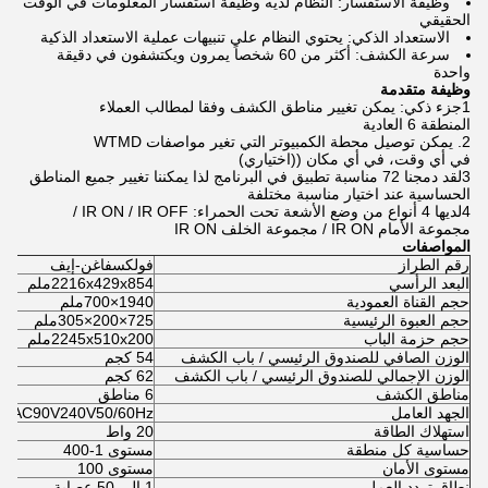
وظيفة الاستفسار: النظام لديه وظيفة استفسار المعلومات في الوقت
الحقيقي
الاستعداد الذكي: يحتوي النظام على تنبيهات عملية الاستعداد الذكية
سرعة الكشف: أكثر من 60 شخصاً يمرون ويكتشفون في دقيقة
واحدة
وظيفة متقدمة
1جزء ذكي: يمكن تغيير مناطق الكشف وفقا لمطالب العملاء
المنطقة 6 العادية
2. يمكن توصيل محطة الكمبيوتر التي تغير مواصفات WTMD
في أي وقت، في أي مكان ((اختياري)
3لقد دمجنا 72 مناسبة تطبيق في البرنامج لذا يمكننا تغيير جميع المناطق
الحساسية عند اختيار مناسبة مختلفة
4لديها 4 أنواع من وضع الأشعة تحت الحمراء: IR ON / IR OFF /
مجموعة الأمام IR ON / مجموعة الخلف IR ON
المواصفات
رقم الطراز
فولكسفاغن-إيف
البعد الرأسي
2216x429x854ملم
حجم القناة العمودية
1940×700ملم
حجم العبوة الرئيسية
725×200×305ملم
حجم حزمة الباب
2245x510x200ملم
الوزن الصافي للصندوق الرئيسي / باب الكشف
54 كجم
الوزن الإجمالي للصندوق الرئيسي / باب الكشف
62 كجم
مناطق الكشف
6 مناطق
الجهد العامل
AC90V240V50/60Hz
استهلاك الطاقة
20 واط
حساسية كل منطقة
مستوى 1-400
مستوى الأمان
مستوى 100
نطاق تردد العمل
1 إلى 50 عصابة