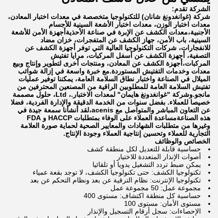
الشركة تقدم:
شركة (غوانغدونغ شانان) للتكنولوجيا متخصصة في معدات اختبار المعادن،
معدات اختبار الوزن، معدات اختبار الأشعة السينية للأجسام
الأجنبية،معدات الكشف عن الإبرة في صناعة الأحذيةأجهزة الأمن للأشعة
السينية، باب الأمن، جهاز الكشف عن المتفجرات، خزان مضاد
للانفجارات، شركات التكنولوجيا العالية التي توفر أجهزة الكشف عن
التصفية، أجهزة الكشف عن أسفل المركبات، مرايا تفتيش
المركبات،أجهزة الكشف عن المعادن، ومنتجات أخرى لتطوير وإنتاج وبيع
معدات وخدمات التفتيش المستوردة.مع خبرة واسعة في إزالة شوائب
الميلال في الصناعة واختبار نطاق السلامة العامة، يمكننا توفير عمليات
تفتيش السلامة العامة للمطلوبين الراقية من المصنعين المحترفين من
مانجو.وشركة "غوانغدونغ هايمان" لمعدات الاختبار.، Ltd، حلول مصممة
خصيصا للعملاء. بفضل سنوات من الخدمة الدقيقة والإدارة الفردية، فضلا
عن التعاون المباشر والمتواصل مع acenis،لقد أنشأنا سمعة جيدة في
هذه الصناعةمساعدة العملاء على الوفاء بمتطلبات HACCP و FDA
وغيرها من متطلبات الشهادات والمعايير الصحية لحماية صورة العلامة
التجارية للعملاء وتحسين إنتاجية العملاء وجودة الإنتاج.
الخصائص والوظائف
حساسية قابلة للتعديل لكل منطقة كشف
أصوات الإنذار المتعددة للاختيار
يمكن ضبط تردد التشغيل يدويا أو تلقائيا
تكنولوجيا الكشف: حتى تكنولوجيا الكشف، لا توجد بقعة عمياء
تكنولوجيا الإنترنت: نظام الترقية عن بعد ونظام التحكم عن بعد
مجموعة عمل: 50 مجموعة عمل
حساسية كل منطقة اكتشاف: مستوى 400
مستوى الأمان: مستوى 100
الإحصاءات: سجل أرقام التسجيل والإنذار