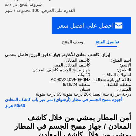
شروط الدفع: تي / ت
القدرة على العرض: 100 مجموعة / شهر
احصل على افضل سعر
تفاصيل المنتج
وصف المنتج
إبراز:
كاشف معادن للأغذية
,
جهاز تدقيق الوزن
,
فاصل معدني
اسم المنتج:
كاشف المعادن
الاسم:
كاشف المعادن الممر
التطبيق:
جهاز مسح الجسم كاشف المعادن
استهلاك الطاقة:
20 واط
طاقة كهربائية شغالة:
AC90V240V50/60Hz
منطقة الكشف:
منطقة 6/18/24
الضمان:
سنتان
درجة حرارة بيئة العمل:
-20 درجة مئوية 65 درجة مئوية
أجهزة مسح الجسم في مطار (أرشواي) تمر عبر باب كاشف المعادن
50/60 هرتز
أمن المطار يمشي من خلال كاشف
المعادن / جهاز مسح الجسم في المطار
يمشي من خلال كاشف المعادن