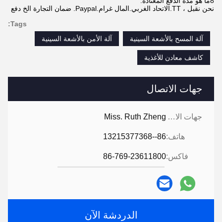
8ما هو مدة الدفع المعتادة:
نحن نقبل ، TT.الاتحاد الغربي.المال غرام.Paypal. ضمان التجارة الخ دفع
Tags:
آلة المسح بالأشعة السينية
آلة الأمن بالأشعة السينية
كاشف معادن للأغذية
جهات الاتصال
جهات الاتصال:
Miss. Ruth Zheng
هاتف:
86--13215377368
فاكس:
86-769-23611800
الدردشة الآن