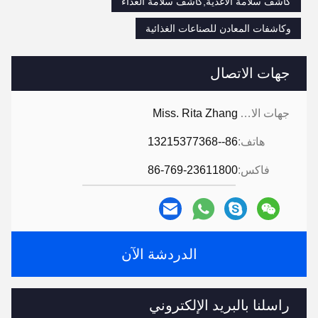
كاشف سلامة الأغذية,كاشف سلامة الغذاء
وكاشفات المعادن للصناعات الغذائية
جهات الاتصال
جهات الاتصال:
Miss. Rita Zhang
هاتف:
86--13215377368
فاكس:
86-769-23611800
الدردشة الآن
راسلنا بالبريد الإلكتروني