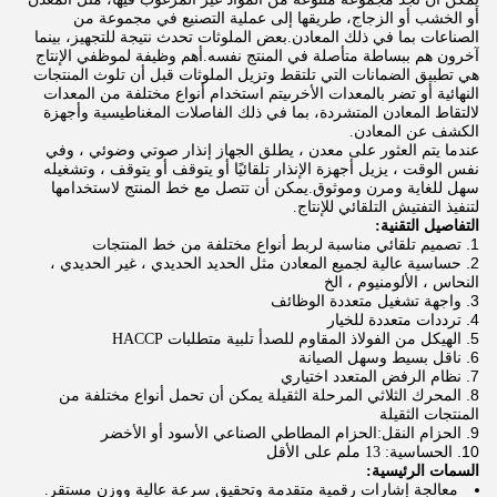
أو الخشب أو الزجاج، طريقها إلى عملية التصنيع في مجموعة من
الصناعات بما في ذلك المعادن.بعض الملوثات تحدث نتيجة للتجهيز، بينما
آخرون هم ببساطة متأصلة في المنتج نفسه.أهم وظيفة لموظفي الإنتاج
هي تطبيق الضمانات التي تلتقط وتزيل الملوثات قبل أن تلوث المنتجات
النهائية أو تضر بالمعدات الأخرىيتم استخدام أنواع مختلفة من المعدات
لالتقاط المعادن المتشردة، بما في ذلك الفاصلات المغناطيسية وأجهزة
الكشف عن المعادن.
عندما يتم العثور على معدن ، يطلق الجهاز إنذار صوتي وضوئي ، وفي
نفس الوقت ، يزيل أجهزة الإنذار تلقائيًا أو يتوقف أو يتوقف ، وتشغيله
سهل للغاية ومرن وموثوق.يمكن أن تتصل مع خط المنتج لاستخدامها
لتنفيذ التفتيش التلقائي للإنتاج.
التفاصيل التقنية:
تصميم تلقائي مناسبة لربط أنواع مختلفة من خط المنتجات
حساسية عالية لجميع المعادن مثل الحديد الحديدي ، غير الحديدي ،
النحاس ، الألومنيوم ، الخ
واجهة تشغيل متعددة الوظائف
ترددات متعددة للخيار
الهيكل من الفولاذ المقاوم للصدأ تلبية متطلبات HACCP
ناقل بسيط وسهل الصيانة
نظام الرفض المتعدد اختياري
المحرك الثلاثي المرحلة الثقيلة يمكن أن تحمل أنواع مختلفة من
المنتجات الثقيلة
الحزام النقل:الحزام المطاطي الصناعي الأسود أو الأخضر
الحساسية: 13 ملم على الأقل
السمات الرئيسية:
معالجة إشارات رقمية متقدمة
وتحقيق سرعة عالية ووزن مستقر.