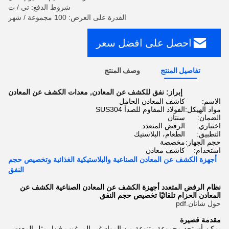
شروط الدفع: تي / ت
القدرة على العرض: 100 مجموعة / شهر
احصل على افضل سعر
تفاصيل المنتج
وصف المنتج
إبراز:
نفق للكشف عن المعادن
,
معدات الكشف عن المعادن
الاسم:
كاشف المعادن الحامل
مواد الهيكل:
الفولاذ المقاوم للصدأ SUS304
الضمان:
سنتان
اختياري:
الرفض المتعدد
التطبيق:
الطعام، البلاستيك
حجم الجهاز:
مخصصة
استخدام:
كاشف معادن
أجهزة الكشف عن المعادن الصناعية والبلاستيكية الغذائية وتخصيص حجم
النفق
نظام الرفض المتعدد أجهزة الكشف عن المعادن الصناعية الكشف عن
المعادن الحزام تلقائيًا تخصيص حجم النفق
حول شانان.pdf
مقدمة قصيرة
يمكن أن تجد مجموعة متنوعة من المواد غير المرغوب فيها، مثل المعدن