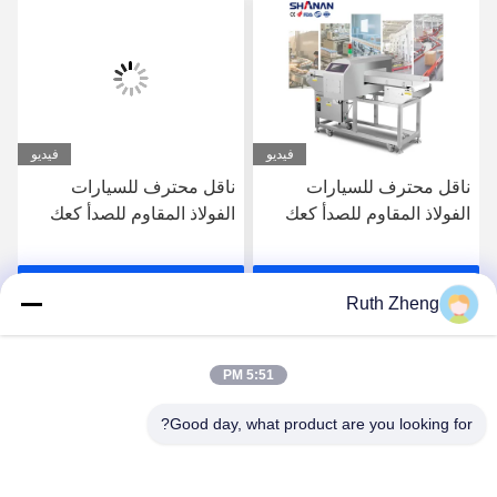
فيديو
فيديو
ناقل محترف للسيارات
ناقل محترف للسيارات
الفولاذ المقاوم للصدأ كعك
الفولاذ المقاوم للصدأ كعك
الجبن المأكولات البحرية
الجبن المأكولات البحرية
الحليب البسكويت اللحوم
الحليب البسكويت اللحوم
احصل على افضل سعر
احصل على افضل سعر
الغذاء كاشف المعادن
الغذاء كاشف المعادن
Ruth Zheng
المعتمد CE
المعتمد CE
5:51 PM
Good day, what product are you looking for?
GUANGDONG SHANAN TECHNOLOGY
CO.,LTD